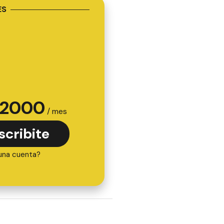
ES
2000
/ mes
scribite
una cuenta?