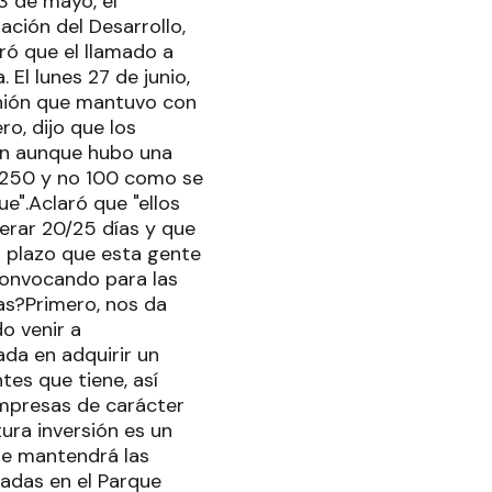
23 de mayo, el
ación del Desarrollo,
ró que el llamado a
 El lunes 27 de junio,
eunión que mantuvo con
o, dijo que los
ión aunque hubo una
 250 y no 100 como se
e".Aclaró que "ellos
erar 20/25 días y que
l plazo que esta gente
convocando para las
sas?Primero, nos da
o venir a
ada en adquirir un
tes que tiene, así
empresas de carácter
ura inversión es un
te mantendrá las
cadas en el Parque