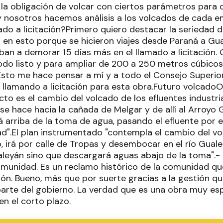
n la obligación de volcar con ciertos parámetros para 
y nosotros hacemos análisis a los volcados de cada e
ado a licitación?Primero quiero destacar la seriedad d
 en esto porque se hicieron viajes desde Paraná a G
ban a demorar 15 días más en el llamado a licitación.
do listo y para ampliar de 200 a 250 metros cúbicos 
.Esto me hace pensar a mí y a todo el Consejo Superio
 llamando a licitación para esta obra.Futuro volcado
cto es el cambio del volcado de los efluentes industri
"se hace hacia la cañada de Melgar y de allí al Arroyo 
á arriba de la toma de agua, pasando el efluente por 
ad".El plan instrumentado "contempla el cambio del vo
o, irá por calle de Tropas y desembocar en el río Gual
aleyán sino que descargará aguas abajo de la toma".- 
munidad. Es un reclamo histórico de la comunidad qu
ión. Bueno, más que por suerte gracias a la gestión qu
arte del gobierno. La verdad que es una obra muy e
n el corto plazo.