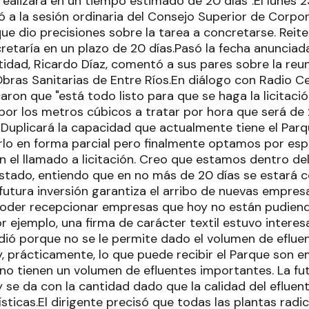
 realizará en un tiempo estimado de 20 días".El lunes 
ó a la sesión ordinaria del Consejo Superior de Corpor
ue dio precisiones sobre la tarea a concretarse. Reite
cretaría en un plazo de 20 días.Pasó la fecha anunciada.
Entidad, Ricardo Díaz, comentó a sus pares sobre la r
bras Sanitarias de Entre Ríos.En diálogo con Radio Cer
caron que "está todo listo para que se haga la licitac
or los metros cúbicos a tratar por hora que será de
Duplicará la capacidad que actualmente tiene el Parqu
rlo en forma parcial pero finalmente optamos por esp
en el llamado a licitación. Creo que estamos dentro de
stado, entiendo que en no más de 20 días se estará 
 futura inversión garantiza el arribo de nuevas empre
poder recepcionar empresas que hoy no están pudiend
 ejemplo, una firma de carácter textil estuvo interes
dió porque no se le permite dado el volumen de efluen
y, prácticamente, lo que puede recibir el Parque son 
no tienen un volumen de efluentes importantes. La fut
 se da con la cantidad dado que la calidad del efluen
ticas.El dirigente precisó que todas las plantas radi