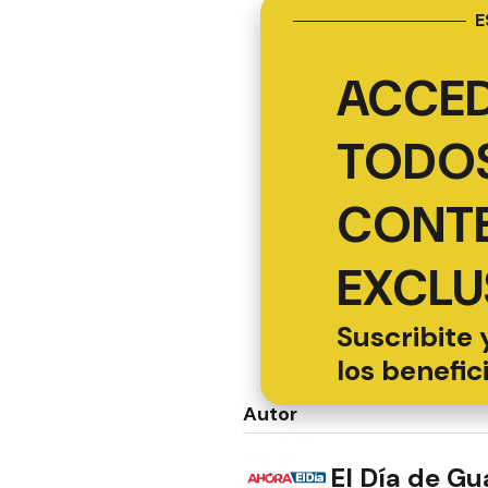
E
ACCED
TODOS
CONT
EXCLU
Suscribite 
los benefic
Autor
El Día de G