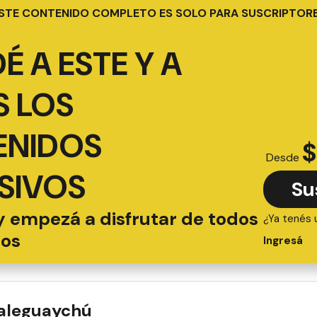
STE CONTENIDO COMPLETO ES SOLO PARA SUSCRIPTOR
É A ESTE Y A
 LOS
ENIDOS
$
Desde
SIVOS
Su
y empezá a disfrutar de todos
¿Ya tenés 
ios
Ingresá
ualeguaychú