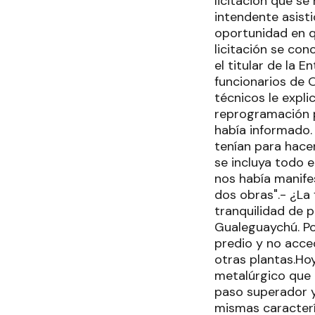
licitación que se
intendente asisti
oportunidad en q
licitación se con
el titular de la 
funcionarios de O
técnicos le expli
reprogramación p
había informado. 
tenían para hace
se incluya todo 
nos había manife
dos obras".- ¿La
tranquilidad de 
Gualeguaychú. Por
predio y no acce
otras plantas.Ho
metalúrgico que 
paso superador y
mismas caracterís