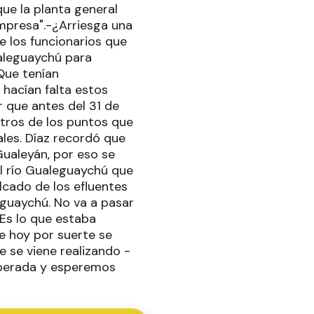
que la planta general
mpresa".-¿Arriesga una
e los funcionarios que
ualeguaychú para
 Que tenían
hacían falta estos
r que antes del 31 de
Otros de los puntos que
ales. Díaz recordó que
Gualeyán, por eso se
el río Gualeguaychú que
lcado de los efluentes
eguaychú. No va a pasar
Es lo que estaba
e hoy por suerte se
e se viene realizando -
sperada y esperemos