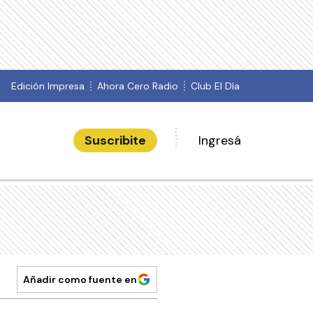
Edición Impresa
Ahora Cero Radio
Club El Día
Suscribite
Ingresá
Añadir como fuente en