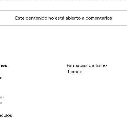
Este contenido no está abierto a comentarios
nes
Farmacias de turno
Tiempo
ia
es
es
áculos