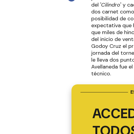
del '
Cilindro
' y c
dos carnet como 
posibilidad de c
expectativa que 
que miles de hin
del inicio de ven
Godoy Cruz el pr
jornada del torne
le lleva dos punt
Avellaneda fue e
técnico.
E
ACCED
TODOS