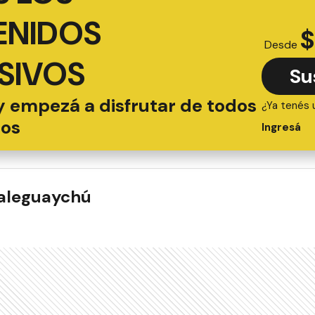
ENIDOS
$
Desde
SIVOS
Su
y empezá a disfrutar de todos
¿Ya tenés 
ios
Ingresá
ualeguaychú