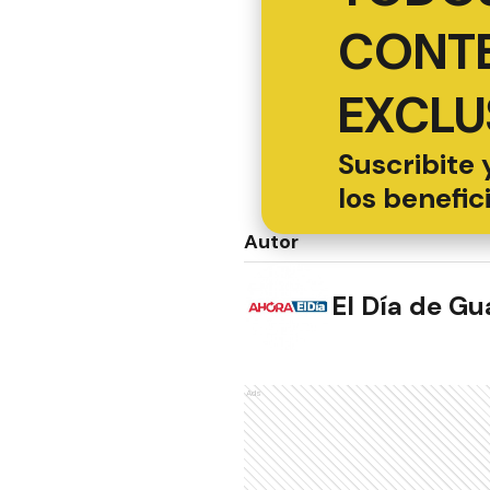
CONT
EXCLU
Suscribite 
los benefic
Autor
El Día de G
Ads