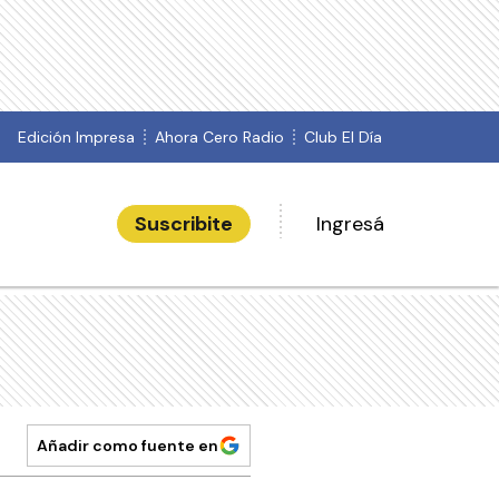
Edición Impresa
Ahora Cero Radio
Club El Día
Suscribite
Ingresá
Añadir como fuente en