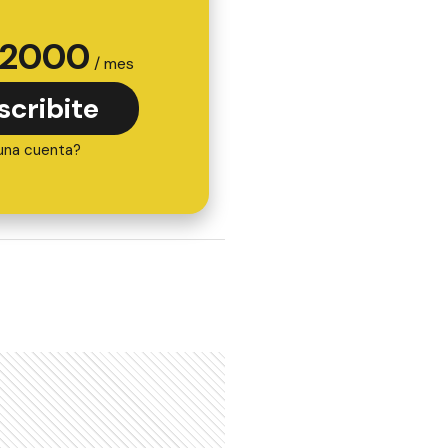
2000
/ mes
scribite
una cuenta?