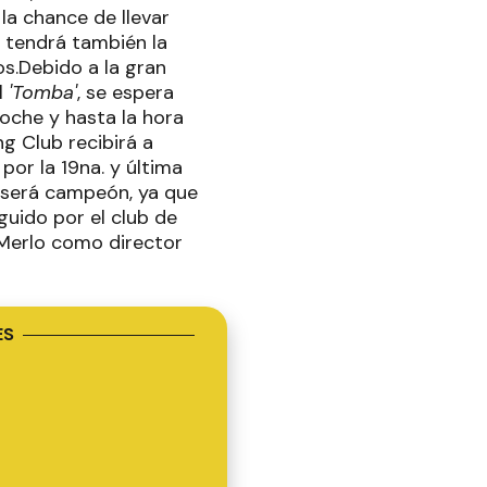
la chance de llevar
 tendrá también la
os.Debido a la gran
l
'Tomba'
, se espera
noche y hasta la hora
ng Club recibirá a
or la 19na. y última
r será campeón, ya que
eguido por el club de
 Merlo como director
ES