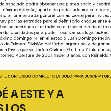
ada asociado podrá obtener una platea socio y tendrá 
máximo.Además, aparte de poder adquirir ese ticket,
omprar una entrada general con adicional para invitad
hay por las entradas para el definitorio choque ante e
chas se acerquen al estadio en el transcurso de esta 
ta de localidades para poder reservar sus lugares.Raci
óximo domingo 14, en el estadio Juan Domingo Perón, p
o de Primera División del fútbol argentino, y de gana
os a River, que visitará a Quilmes.El último título cons
l torneo Apertura de 2001, hace 13 años, con Reinaldo
STE CONTENIDO COMPLETO ES SOLO PARA SUSCRIPTOR
É A ESTE Y A
 LOS