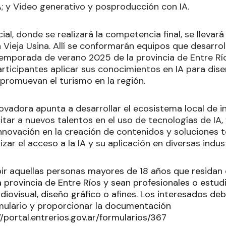
A; y Video generativo y posproducción con IA.
ial, donde se realizará la competencia final, se llevar
 Vieja Usina. Allí se conformarán equipos que desarr
temporada de verano 2025 de la provincia de Entre Río
articipantes aplicar sus conocimientos en IA para dis
promuevan el turismo en la región.
vadora apunta a desarrollar el ecosistema local de inte
itar a nuevos talentos en el uso de tecnologías de IA,
innovación en la creación de contenidos y soluciones t
zar el acceso a la IA y su aplicación en diversas indust
bir aquellas personas mayores de 18 años que resida
 provincia de Entre Ríos y sean profesionales o estud
iovisual, diseño gráfico o afines. Los interesados debe
mulario y proporcionar la documentación
//portal.entrerios.gov.ar/formularios/367