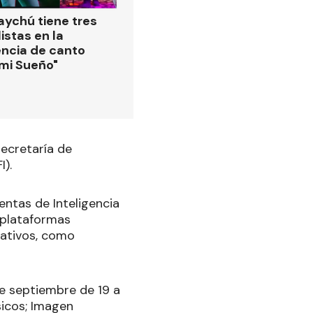
ychú tiene tres
istas en la
ncia de canto
 mi Sueño"
Secretaría de
I).
entas de Inteligencia
s plataformas
rativos, como
 de septiembre de 19 a
sicos; Imagen