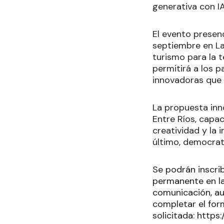
generativa con I
El evento presenc
septiembre en La
turismo para la 
permitirá a los p
innovadoras que 
La propuesta inno
Entre Ríos, capac
creatividad y la 
último, democrati
Se podrán inscri
permanente en la
comunicación, aud
completar el for
solicitada:
https: