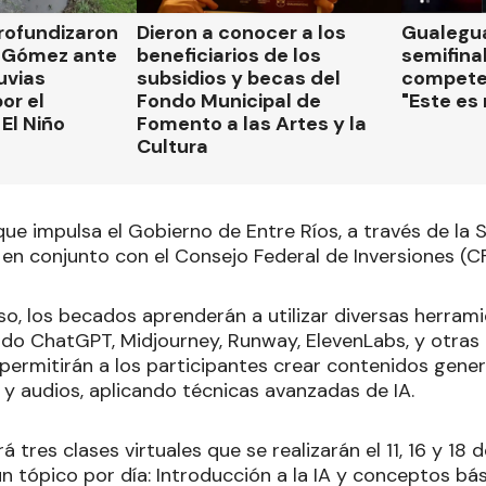
rofundizaron
Dieron a conocer a los
Gualegua
 Gómez ante
beneficiarios de los
semifinal
luvias
subsidios y becas del
compete
or el
Fondo Municipal de
"Este es
El Niño
Fomento a las Artes y la
Cultura
 que impulsa el Gobierno de Entre Ríos, a través de la 
en conjunto con el Consejo Federal de Inversiones (CF
o, los becados aprenderán a utilizar diversas herrami
yendo ChatGPT, Midjourney, Runway, ElevenLabs, y otra
ermitirán a los participantes crear contenidos gene
 y audios, aplicando técnicas avanzadas de IA.
rá tres clases virtuales que se realizarán el 11, 16 y 18
n tópico por día: Introducción a la IA y conceptos bá