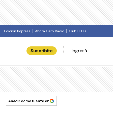
Edición Impresa
Ahora Cero Radio
Club El Día
Suscribite
Ingresá
Añadir como fuente en