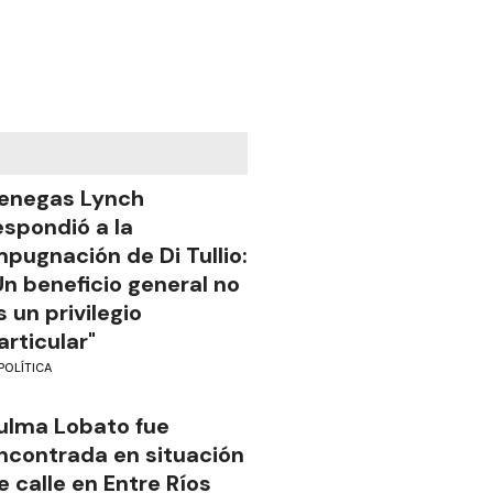
enegas Lynch
espondió a la
mpugnación de Di Tullio:
Un beneficio general no
s un privilegio
articular"
POLÍTICA
ulma Lobato fue
ncontrada en situación
e calle en Entre Ríos