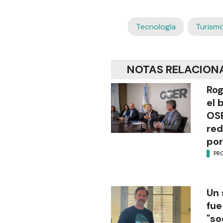
Tecnología
Turism
NOTAS RELACION
Rog
el 
OSE
red
por
PR
Un 
fue
"so