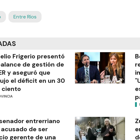
o
Entre Ríos
ADAS
elio Frigerio presentó
B
balance de gestión de
r
R y aseguró que
i
ujo el déficit en un 30
"
 ciento
e
p
OVINCIA
senador entrerriano
Z
 acusado de ser
e
cio gerente de una
d