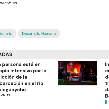
nerables.
tenario
Desarrollo Humano
ADAS
 persona está en
I
apia intensiva por la
e
loción de la
d
arcación en el río
t
aleguaychú
d
B
ICIALES