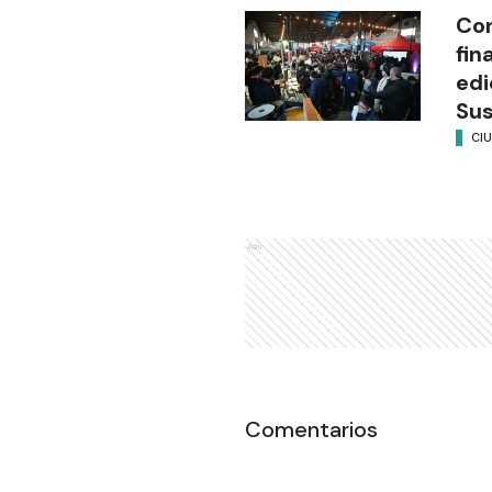
Con
fin
edi
Su
CI
Ads
Comentarios