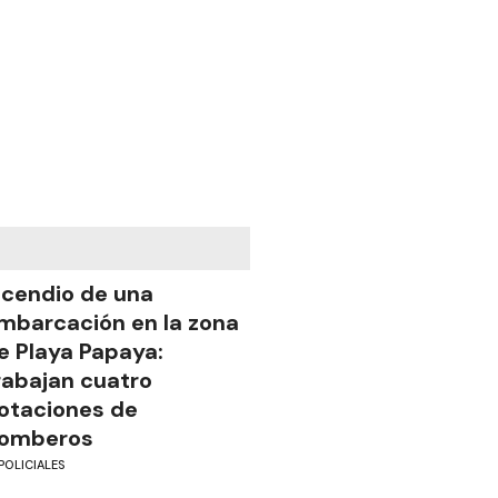
ncendio de una
mbarcación en la zona
e Playa Papaya:
rabajan cuatro
otaciones de
omberos
POLICIALES