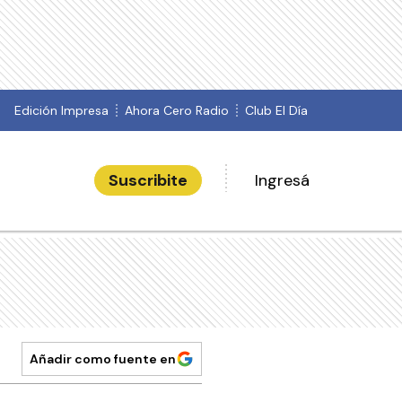
Edición Impresa
Ahora Cero Radio
Club El Día
Suscribite
Ingresá
Añadir como fuente en