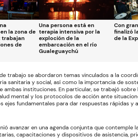
una
Una persona está en
Con gran
en la zona de
terapia intensiva por la
finalizó 
 trabajan
exploción de la
de la Ex
iones de
embarcación en el río
Gualeguaychú
de trabajo se abordaron temas vinculados a la coordi
ia sanitaria y social, así como la importancia de sost
ambas instituciones. En particular, se trabajó sobre 
 salud mental y los protocolos de acción ante situacio
dos ejes fundamentales para dar respuestas rápidas y 
inió avanzar en una agenda conjunta que contemple la
rias, capacitaciones y dispositivos de asistencia, pri