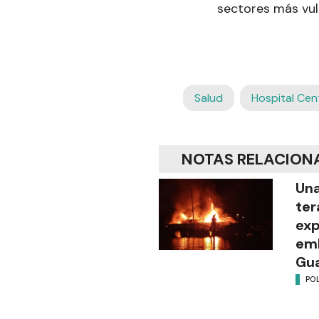
sectores más vul
Salud
Hospital Cen
NOTAS RELACION
Una
ter
exp
emb
Gu
POL