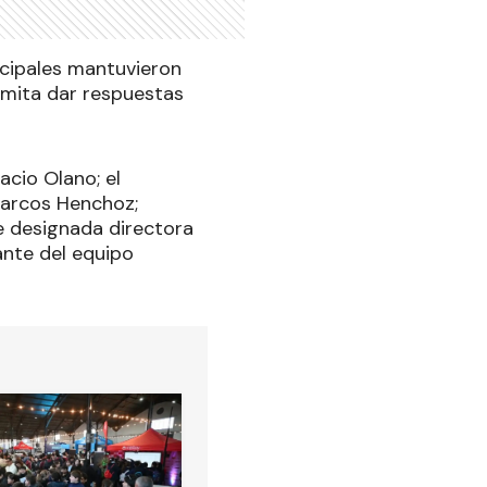
icipales mantuvieron
rmita dar respuestas
acio Olano; el
 Marcos Henchoz;
e designada directora
ante del equipo