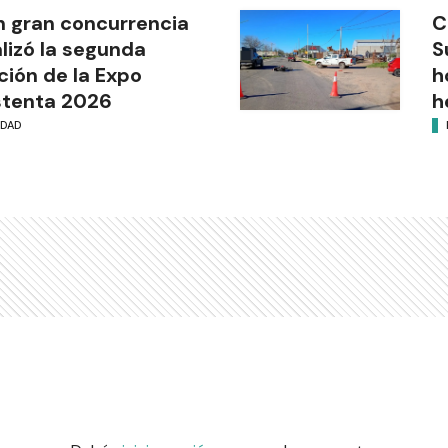
 gran concurrencia
C
alizó la segunda
S
ción de la Expo
h
stenta 2026
h
UDAD