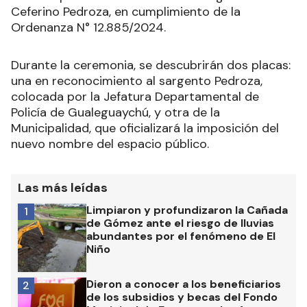
Ceferino Pedroza, en cumplimiento de la
Ordenanza N° 12.885/2024.
Durante la ceremonia, se descubrirán dos placas:
una en reconocimiento al sargento Pedroza,
colocada por la Jefatura Departamental de
Policía de Gualeguaychú, y otra de la
Municipalidad, que oficializará la imposición del
nuevo nombre del espacio público.
Las más leídas
Limpiaron y profundizaron la Cañada
1
de Gómez ante el riesgo de lluvias
abundantes por el fenómeno de El
Niño
Dieron a conocer a los beneficiarios
2
de los subsidios y becas del Fondo