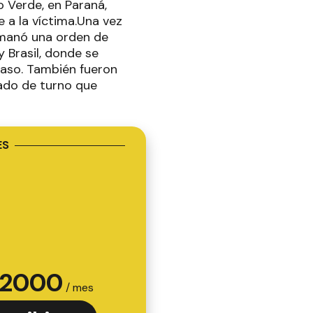
 Verde, en Paraná,
 a la víctima.Una vez
 emanó una orden de
 Brasil, donde se
caso. También fueron
ado de turno que
ES
2000
/ mes