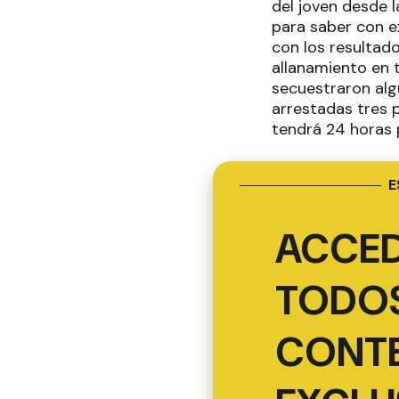
del joven desde 
para saber con e
con los resultad
allanamiento en t
secuestraron alg
arrestadas tres 
tendrá 24 horas p
E
ACCED
TODOS
CONT