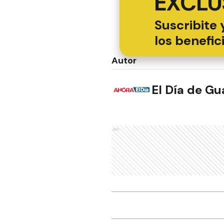
EXCLU
Suscribite 
los benefic
Autor
El Día de G
Ads