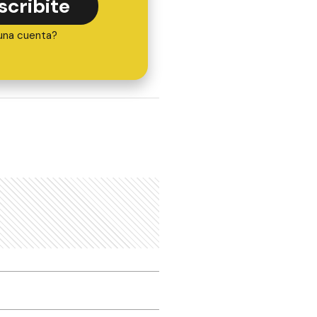
scribite
una cuenta?