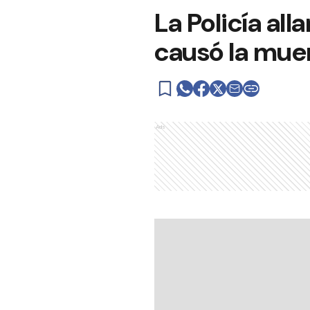
La Policía al
causó la muer
Ads