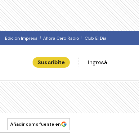
Edición Impresa
Ahora Cero Radio
Club El Día
Suscribite
Ingresá
Añadir como fuente en