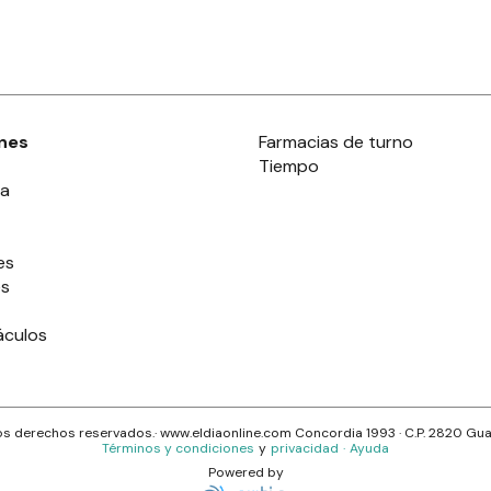
nes
Farmacias de turno
Tiempo
ia
es
es
áculos
s derechos reservados.· www.
eldiaonline.com
Concordia 1993
· C.P.
2820
Gua
Términos y condiciones
y
privacidad
·
Ayuda
Powered by