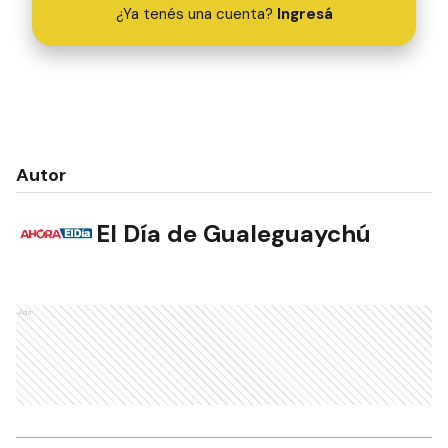
¿Ya tenés una cuenta?
Ingresá
Autor
El Día de Gualeguaychú
Ads