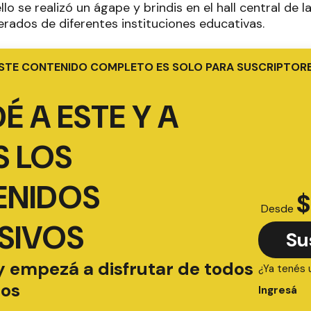
llo se realizó un ágape y brindis en el hall central de l
erados de diferentes instituciones educativas.
STE CONTENIDO COMPLETO ES SOLO PARA SUSCRIPTOR
É A ESTE Y A
 LOS
ENIDOS
$
Desde
SIVOS
Su
y empezá a disfrutar de todos
¿Ya tenés 
ios
Ingresá