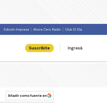
Edición Impresa
Ahora Cero Radio
Club El Día
Suscribite
Ingresá
Añadir como fuente en