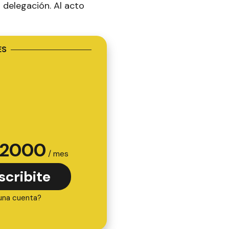
a delegación. Al acto
ES
2000
/ mes
scribite
una cuenta?