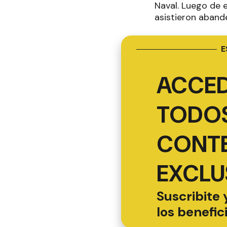
Naval. Luego de e
asistieron aband
E
ACCED
TODOS
CONT
EXCLU
Suscribite 
los benefic