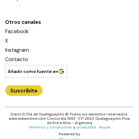
Otros canales
Facebook
X
Instagram
Contacto
Añadir como fuente en
Suscribite
Diario El Día de Gualeguaychú
© Todos los derechos reservados.·
www.
eldiaonline.com
Concordia 1993
· C.P.
2820
Gualeguaychú
, Pcia.
de
Entre Ríos
- Argentina
Términos y condiciones
y
privacidad
·
Ayuda
Powered by