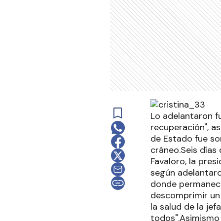
Lo adelantaron f
recuperación", a
de Estado fue so
cráneo.Seis días
Favaloro, la pres
según adelantaron
donde permanece 
descomprimir un 
la salud de la je
todos".Asimismo 