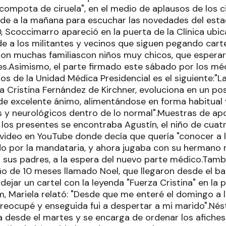
compota de ciruela", en el medio de aplausos de los 
de a la mañana para escuchar las novedades del esta
, Scoccimarro apareció en la puerta de la Clínica ubic
e a los militantes y vecinos que siguen pegando carte
ron muchas familiascon niños muy chicos, que esperar
s.Asimismo, el parte firmado este sábado por los m
os de la Unidad Médica Presidencial es el siguiente:"
a Cristina Fernández de Kirchner, evoluciona en un po
de excelente ánimo, alimentándose en forma habitual
os y neurológicos dentro de lo normal".Muestras de apo
los presentes se encontraba Agustín, el niño de cuat
video en YouTube donde decía que quería "conocer a la
bido por la mandataria, y ahora jugaba con su hermano
us padres, a la espera del nuevo parte médico.Tamb
ño de 10 meses llamado Noel, que llegaron desde el bar
ejar un cartel con la leyenda "Fuerza Cristina" en la pu
m, Mariela relató: "Desde que me enteré el domingo a 
reocupé y enseguida fui a despertar a mi marido".Nés
ca desde el martes y se encarga de ordenar los afiches 