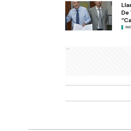
Lla
De 
“C
PAÍ
Ads