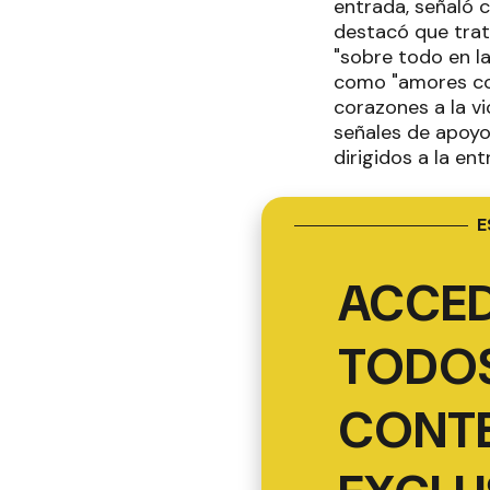
entrada, señaló 
destacó que trat
"sobre todo en la
como "amores com
corazones a la v
señales de apoyo
dirigidos a la en
E
ACCED
TODOS
CONT