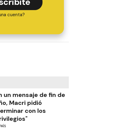
scribite
una cuenta?
n un mensaje de fin de
ño, Macri pidió
terminar con los
rivilegios"
PAÍS