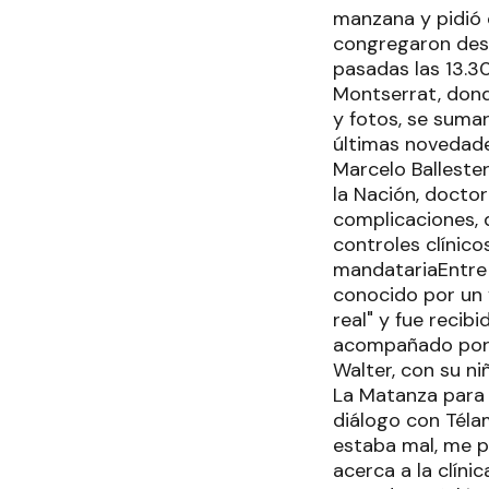
manzana y pidió 
congregaron des
pasadas las 13.30
Montserrat, dond
y fotos, se suma
últimas novedade
Marcelo Ballester
la Nación, doctor
complicaciones, 
controles clínic
mandatariaEntre 
conocido por un 
real" y fue reci
acompañado por s
Walter, con su ni
La Matanza para d
diálogo con Téla
estaba mal, me p
acerca a la clíni