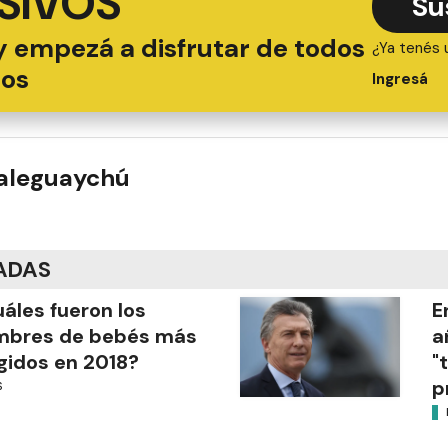
SIVOS
Su
y empezá a disfrutar de todos
¿Ya tenés 
ios
Ingresá
ualeguaychú
ADAS
áles fueron los
E
mbres de bebés más
a
gidos en 2018?
"
p
S