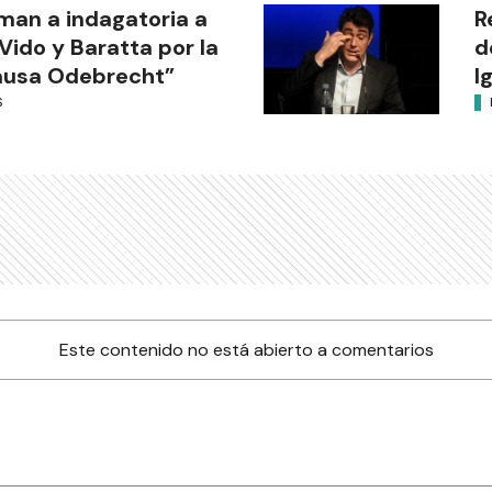
man a indagatoria a
R
Vido y Baratta por la
d
ausa Odebrecht”
I
S
Este contenido no está abierto a comentarios