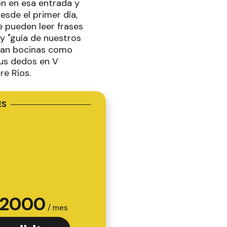
on en esa entrada y
sde el primer día,
e pueden leer frases
y "guía de nuestros
chan bocinas como
sus dedos en V
re Ríos.
ES
2000
/ mes