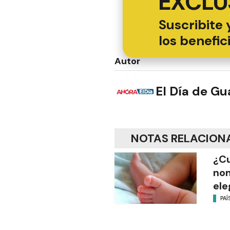
EXCLU
Suscribite 
los benefic
Autor
El Día de G
NOTAS RELACION
¿Cu
no
ele
PAÍ