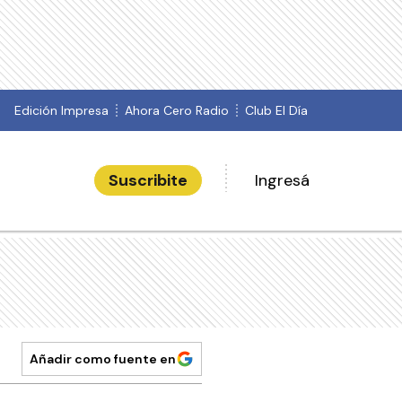
Edición Impresa
Ahora Cero Radio
Club El Día
Suscribite
Ingresá
Añadir como fuente en