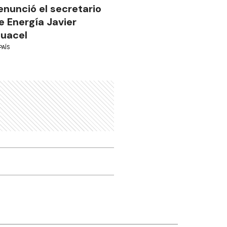
enunció el secretario
e Energía Javier
guacel
PAÍS