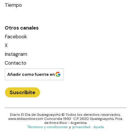
Tiempo
Otros canales
Facebook
X
Instagram
Contacto
Añadir como fuente en
Suscribite
Diario El Día de Gualeguaychú
© Todos los derechos reservados.·
www.
eldiaonline.com
Concordia 1993
· C.P.
2820
Gualeguaychú
, Pcia.
de
Entre Ríos
- Argentina
Términos y condiciones
y
privacidad
·
Ayuda