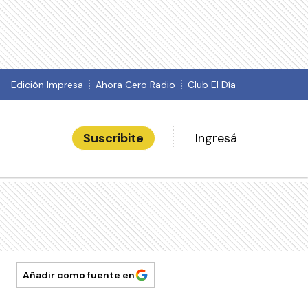
Edición Impresa
Ahora Cero Radio
Club El Día
Suscribite
Ingresá
Añadir como fuente en