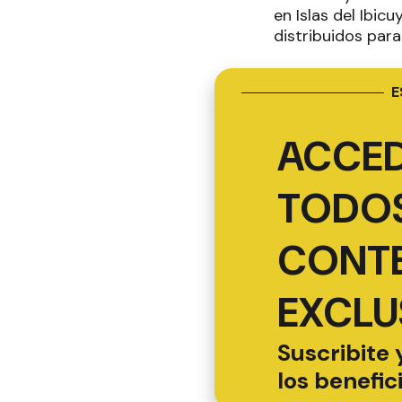
en Islas del Ibic
distribuidos para
E
ACCED
TODOS
CONT
EXCLU
Suscribite 
los benefic