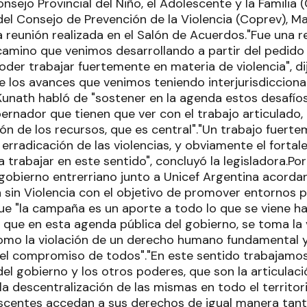
nsejo Provincial del Niño, el Adolescente y la Familia (
el Consejo de Prevención de la Violencia (Coprev), Ma
a reunión realizada en el Salón de Acuerdos."Fue una r
camino que venimos desarrollando a partir del pedido 
der trabajar fuertemente en materia de violencia", di
 los avances que venimos teniendo interjurisdiccional
Kunath habló de "sostener en la agenda estos desafío
ernador que tienen que ver con el trabajo articulado,
ón de los recursos, que es central"."Un trabajo fuert
 erradicación de las violencias, y obviamente el fortal
a trabajar en este sentido", concluyó la legisladora.Por
 gobierno entrerriano junto a Unicef Argentina acordar
sin Violencia con el objetivo de promover entornos p
ue "la campaña es un aporte a todo lo que se viene hac
ar que en esta agenda pública del gobierno, se toma la 
como la violación de un derecho humano fundamental y
el compromiso de todos"."En este sentido trabajamos
el gobierno y los otros poderes, que son la articulac
la descentralización de las mismas en todo el territo
escentes accedan a sus derechos de igual manera tant