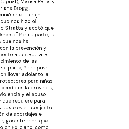
Copnaf), Marisa Paira, y
riana Broggi,
eunión de trabajo,
que nos hizo el
jo Stratta y acotó que
mente".Por su parte, la
s que nos ha
 con la prevención y
emente apuntado a la
ecimiento de las
 su parte, Paira puso
on llevar adelante la
rotectores para niñas
iendo en la provincia,
violencia y el abuso
 que requiere para
 dos ejes en conjunto
ión de abordajes e
rio, garantizando que
o en Feliciano, como