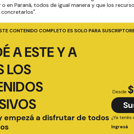
uy o en Paraná, todos de igual manera y que los recur
 concretarlos".
STE CONTENIDO COMPLETO ES SOLO PARA SUSCRIPTOR
É A ESTE Y A
 LOS
ENIDOS
$
Desde
SIVOS
Su
y empezá a disfrutar de todos
¿Ya tenés 
ios
Ingresá