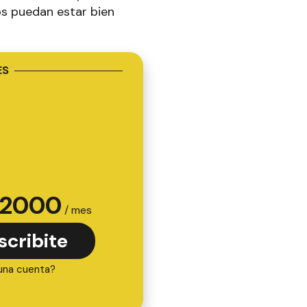
sos puedan estar bien
ES
2000
/ mes
scribite
una cuenta?