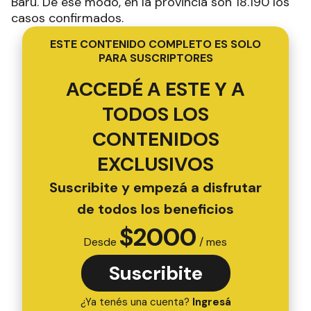
Barú. De ese modo, en la provincia son 18.190 los
casos confirmados.
ESTE CONTENIDO COMPLETO ES SOLO
PARA SUSCRIPTORES
ACCEDÉ A ESTE Y A
TODOS LOS
CONTENIDOS
EXCLUSIVOS
Suscribite y empezá a disfrutar
de todos los beneficios
$
2000
Desde
/ mes
Suscribite
¿Ya tenés una cuenta?
Ingresá