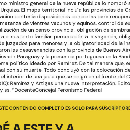
omo ministro general de la nueva república lo nombró
Urquiza. El mapa territorial incluía las provincias de C
ación contenía disposiciones concretas para recuper
a matanza de vientres vacunos y equinos, control de e
lización de un censo provincial, obligación de sembrar
el sustento familiar, persecución a la vagancia, oblig
 de juzgados para menores y la obligatoriedad de la in
aron las desavenencias con la provincia de Buenos Aire
 invadir Paraguay y la presencia portuguesa en la Band
ma político ideado por Ramírez. De tal manera que, e
final con su muerte. Todo concluyó con la colocación d
 interior de una jaula que se colgó en el frente del C
0): Ramírez y Artigas una nueva interpretación. Editor
 y ss. *DocenteConcejal Peronismo Federal
STE CONTENIDO COMPLETO ES SOLO PARA SUSCRIPTOR
É A ESTE Y A