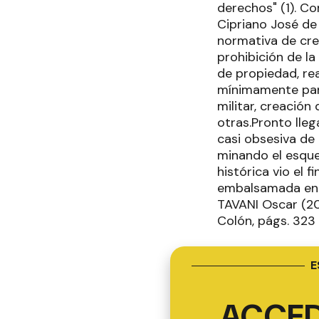
derechos" (1). C
Cipriano José de 
normativa de cre
prohibición de l
de propiedad, rea
mínimamente para 
militar, creación
otras.Pronto lleg
casi obsesiva de
minando el esque
histórica vio el 
embalsamada en el
TAVANI Oscar (201
Colón, págs. 323
E
ACCED