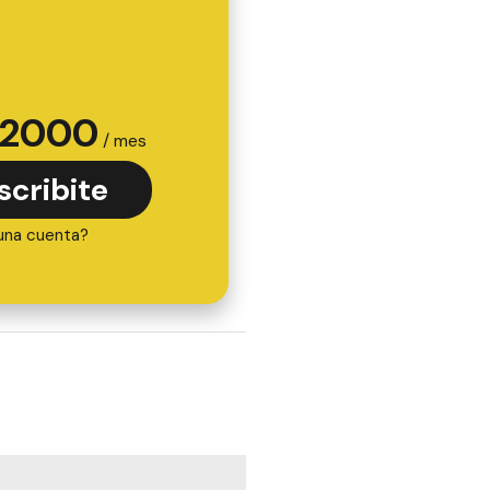
2000
/ mes
scribite
una cuenta?