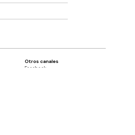
Otros canales
Facebook
X
Instagram
Contacto
Añadir como fuente en
Suscribite