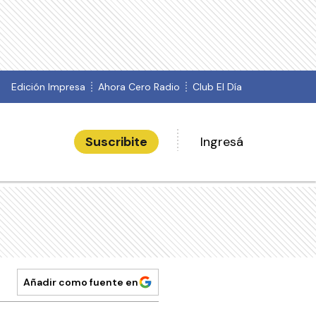
Edición Impresa
Ahora Cero Radio
Club El Día
Suscribite
Ingresá
Añadir como fuente en