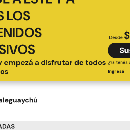
 LOS
ENIDOS
$
Desde
SIVOS
Su
y empezá a disfrutar de todos
¿Ya tenés 
ios
Ingresá
ualeguaychú
ADAS