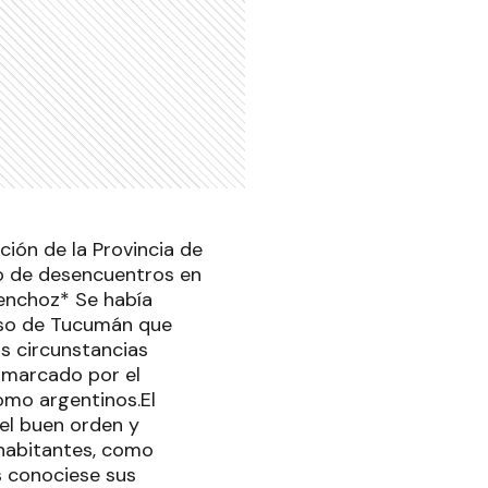
ción de la Provincia de
odo de desencuentros en
Henchoz* Se había
reso de Tucumán que
s circunstancias
o marcado por el
omo argentinos.El
el buen orden y
 habitantes, como
s conociese sus