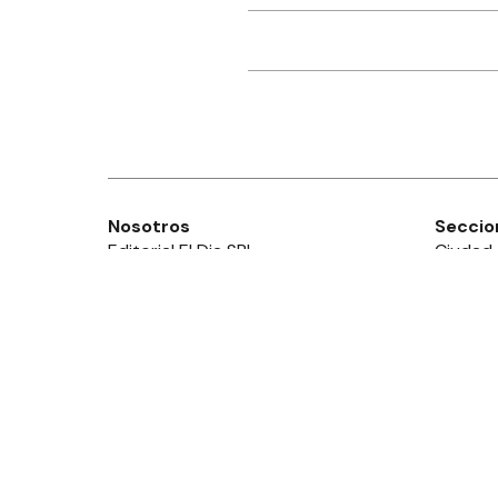
Nosotros
Seccio
Editorial El Dia SRL
Ciudad
Edición Impresa
Provinc
Ahora Cero Radio
País
Club El Día
Mundo
Deport
Policial
Política
Espect
Edictos