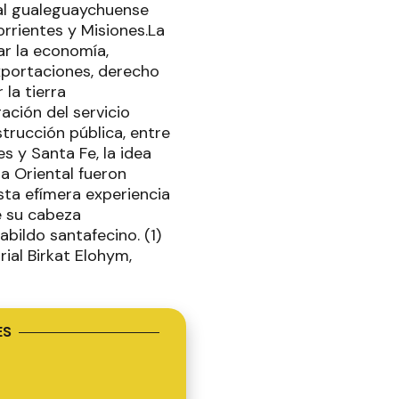
 al gualeguaychuense
orrientes y Misiones.La
ar la economía,
xportaciones, derecho
 la tierra
ación del servicio
strucción pública, entre
s y Santa Fe, la idea
a Oriental fueron
sta efímera experiencia
e su cabeza
abildo santafecino. (1)
ial Birkat Elohym,
ES