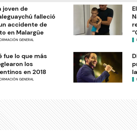
 joven de
E
leguaychú falleció
N
un accidente de
r
o en Malargüe
“
FORMACIÓN GENERAL
 fue lo que más
D
glearon los
p
entinos en 2018
l
FORMACIÓN GENERAL