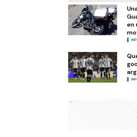
Una
Gua
en 
mot
IN
Qué
goo
arg
IN
Ads