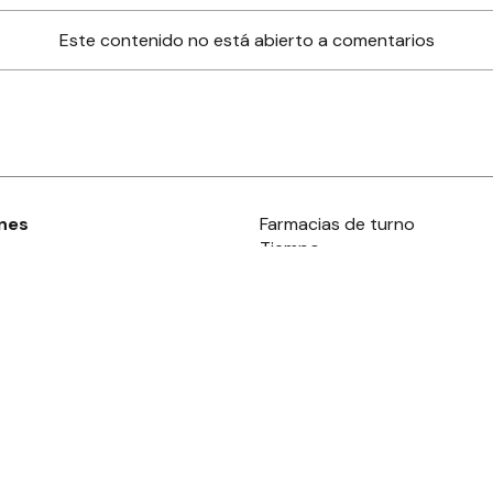
Este contenido no está abierto a comentarios
nes
Farmacias de turno
Tiempo
ia
es
es
áculos