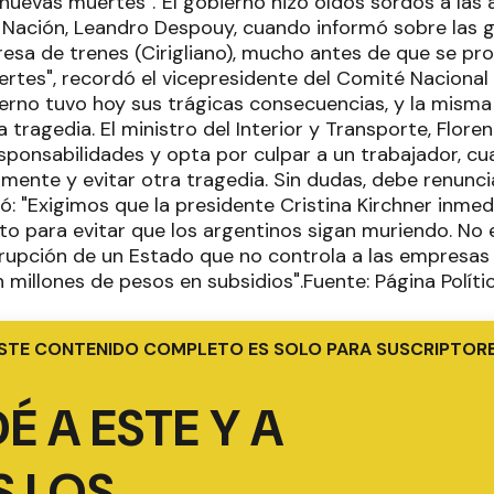
nuevas muertes"."El gobierno hizo oídos sordos a las 
 Nación, Leandro Despouy, cuando informó sobre las g
sa de trenes (Cirigliano), mucho antes de que se pro
rtes", recordó el vicepresidente del Comité Nacional 
ierno tuvo hoy sus trágicas consecuencias, y la mism
 tragedia. El ministro del Interior y Transporte, Flor
sponsabilidades y opta por culpar a un trabajador, cu
amente y evitar otra tragedia. Sin dudas, debe renuncia
ó: "Exigimos que la presidente Cristina Kirchner inm
to para evitar que los argentinos sigan muriendo. No 
rupción de un Estado que no controla a las empresas 
 millones de pesos en subsidios".Fuente: Página Políti
STE CONTENIDO COMPLETO ES SOLO PARA SUSCRIPTOR
É A ESTE Y A
 LOS