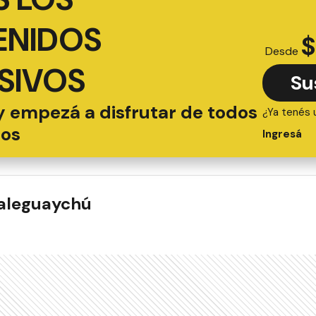
ENIDOS
$
Desde
SIVOS
Su
y empezá a disfrutar de todos
¿Ya tenés 
ios
Ingresá
ualeguaychú