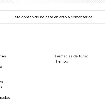
Este contenido no está abierto a comentarios
nes
Farmacias de turno
Tiempo
ia
es
es
áculos