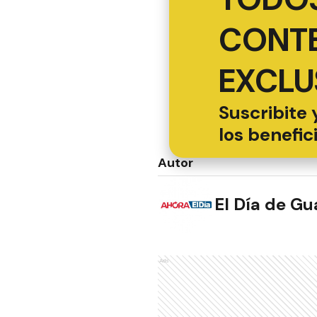
CONT
EXCLU
Suscribite 
los benefic
Autor
El Día de G
Ads