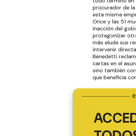
todo terminó en 
procurador de la
esta misma empre
Once y las 51 mue
inacción del gob
protagonizar otra
más elude sus re
intervenir direct
Benedetti reclam
cartas en el asun
sino también cor
que beneficia con
E
ACCED
TODOS