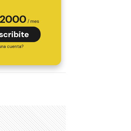
2000
/ mes
scribite
una cuenta?