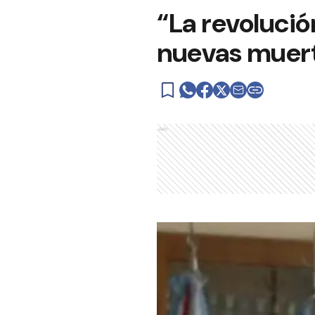
“La revolució
nuevas muer
Ads