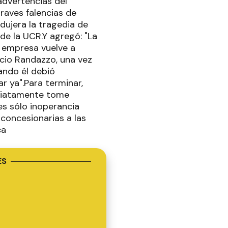
advertencias del
raves falencias de
dujera la tragedia de
de la UCR.Y agregó: "La
a empresa vuelve a
encio Randazzo, una vez
ando él debió
r ya".Para terminar,
ediatamente tome
es sólo inoperancia
concesionarias a las
ca
ES