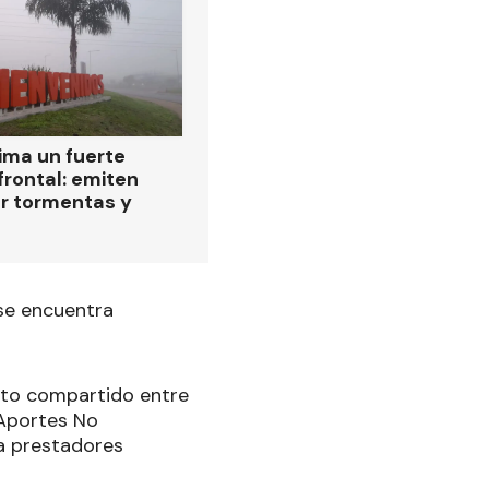
ima un fuerte
frontal: emiten
or tormentas y
 se encuentra
ento compartido entre
 Aportes No
ra prestadores