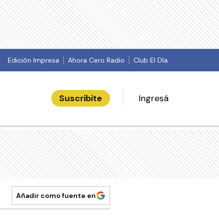
Edición Impresa
Ahora Cero Radio
Club El Día
Suscribite
Ingresá
Añadir como fuente en