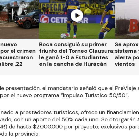
n nuevo
Boca consiguió su primer
Se aprox
por el crimen
triunfo del Torneo Clausura:
sistema 
secuestraron
le ganó 1-0 a Estudiantes
alerta p
libre .22
en la cancha de Huracán
vientos
de presentación, el mandatario señaló que el PreViaje
or el nuevo programa “Impulso Turístico 50/50″.
tinado a prestadores turísticos, ofrece un financiami
rivado, con un aporte del 50% cada uno. Se otorgarán
NR) de hasta $2.000.000 por proyecto, exclusivos pa
da la provincia.