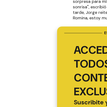
sorpresa para mí
sonrisa", escribi
tarde, Jorge rei
Romina, estoy muy
E
ACCED
TODOS
CONT
EXCLU
Suscribite 