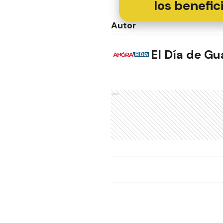
los benefic
Autor
El Día de G
Ads