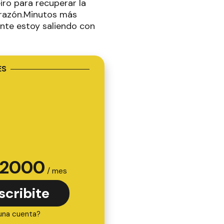
ro para recuperar la
corazón.Minutos más
ente estoy saliendo con
ES
2000
/ mes
scribite
una cuenta?