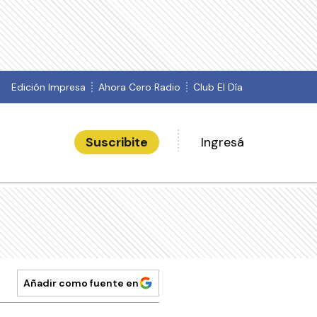
Edición Impresa
Ahora Cero Radio
Club El Día
Suscribite
Ingresá
Añadir como fuente en