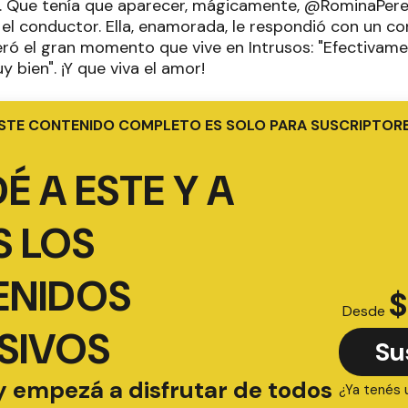
. Que tenía que aparecer, mágicamente, @RominaPerei
ó el conductor. Ella, enamorada, le respondió con un 
teró el gran momento que vive en Intrusos: "Efectivam
 bien". ¡Y que viva el amor!
STE CONTENIDO COMPLETO ES SOLO PARA SUSCRIPTOR
É A ESTE Y A
 LOS
ENIDOS
$
Desde
SIVOS
Su
y empezá a disfrutar de todos
¿Ya tenés 