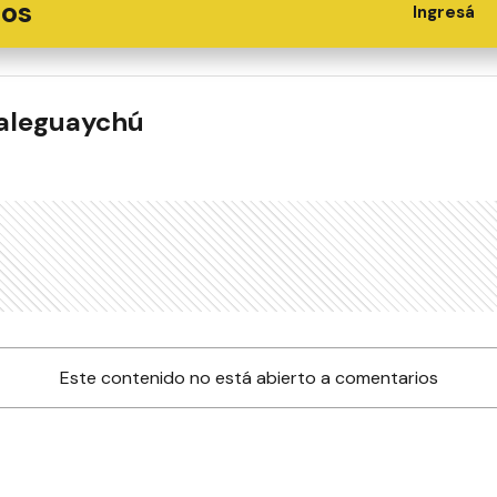
ios
Ingresá
ualeguaychú
Este contenido no está abierto a comentarios