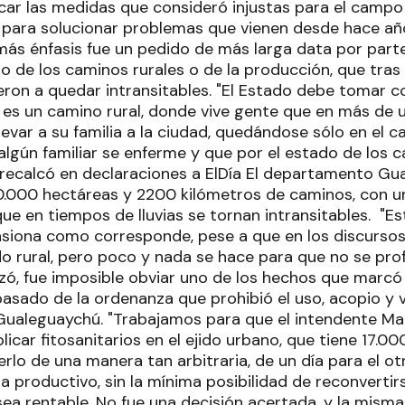
ticar las medidas que consideró injustas para el campo
 para solucionar problemas que vienen desde hace año
ás énfasis fue un pedido de más larga data por parte 
o de los caminos rurales o de la producción, que tras 
eron a quedar intransitables. "El Estado debe tomar c
es un camino rural, donde vive gente que en más de u
levar a su familia a la ciudad, quedándose sólo en el 
algún familiar se enferme y que por el estado de los 
 recalcó en declaraciones a ElDía El departamento Gu
.000 hectáreas y 2200 kilómetros de caminos, con u
que en tiempos de lluvias se tornan intransitables. "E
nsiona como corresponde, pese a que en los discurs
o rural, pero poco y nada se hace para que no se profu
zó, fue imposible obviar uno de los hechos que marcó a
pasado de la ordenanza que prohibió el uso, acopio y 
 Gualeguaychú. "Trabajamos para que el intendente Mar
licar fitosanitarios en el ejido urbano, que tiene 17.0
rlo de una manera tan arbitraria, de un día para el o
a productivo, sin la mínima posibilidad de reconvertirs
 sea rentable. No fue una decisión acertada, y la mis