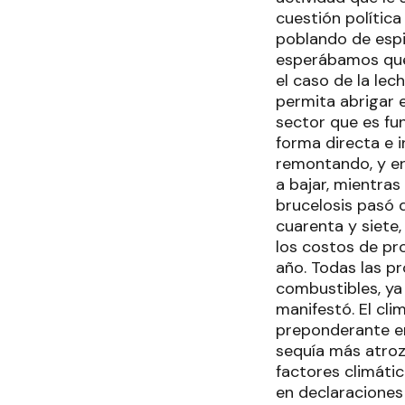
cuestión polític
poblando de espin
esperábamos que 
el caso de la lec
permita abrigar 
sector que es fu
forma directa e 
remontando, y er
a bajar, mientras
brucelosis pasó d
cuarenta y siete,
los costos de pro
año. Todas las p
combustibles, ya
manifestó. El cli
preponderante en
sequía más atroz
factores climátic
en declaraciones 