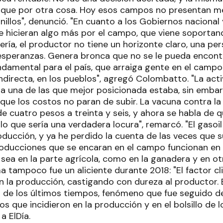
a que por otra cosa. Hoy esos campos no presentan m
illos", denunció. "En cuanto a los Gobiernos nacional y
hicieran algo más por el campo, que viene soportand
hería, el productor no tiene un horizonte claro, una pe
esperanzas. Genera bronca que no se le pueda encontr
ndamental para el país, que arraiga gente en el campo
indirecta, en los pueblos", agregó Colombatto. "La act
a una de las que mejor posicionada estaba, sin embar
 que los costos no paran de subir. La vacuna contra la 
e cuatro pesos a treinta y seis, y ahora se habla de q
 lo que sería una verdadera locura", remarcó. "El gasoi
ducción, y ya he perdido la cuenta de las veces que s
roducciones que se encaran en el campo funcionan en 
 sea en la parte agrícola, como en la ganadera y en o
ma tampoco fue un aliciente durante 2018: "El factor c
 la producción, castigando con dureza al productor. El
 de los últimos tiempos, fenómeno que fue seguido de 
os que incidieron en la producción y en el bolsillo de 
a ElDía.