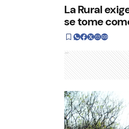
La Rural exig
se tome como
Ads