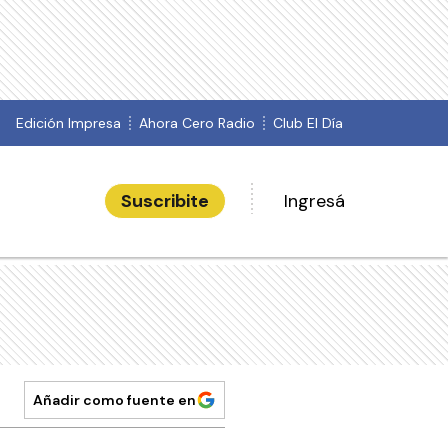
Edición Impresa
Ahora Cero Radio
Club El Día
Suscribite
Ingresá
Añadir como fuente en