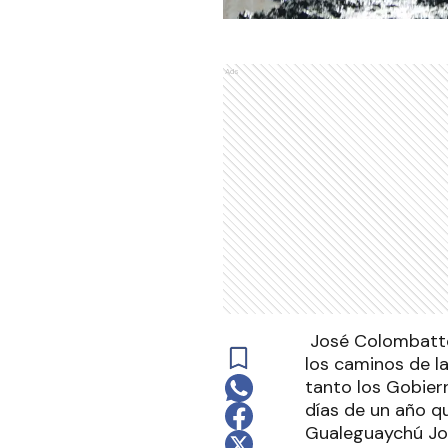
Ads
José Colombatto,
los caminos de la
tanto los Gobiern
días de un año qu
Gualeguaychú Jos