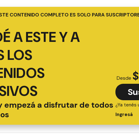
STE CONTENIDO COMPLETO ES SOLO PARA SUSCRIPTOR
É A ESTE Y A
 LOS
ENIDOS
$
Desde
SIVOS
Su
y empezá a disfrutar de todos
¿Ya tenés 
ios
Ingresá