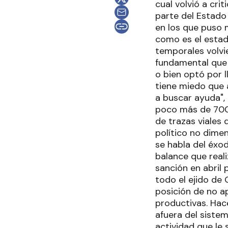
cual volvió a cri
parte del Estado
en los que puso m
como es el estad
temporales volvi
fundamental que 
o bien optó por l
tiene miedo que 
a buscar ayuda",
poco más de 700
de trazas viales 
político no dime
se habla del éxod
balance que reali
sanción en abril 
todo el ejido de
posición de no ap
productivas. Hace
afuera del sistem
actividad que le