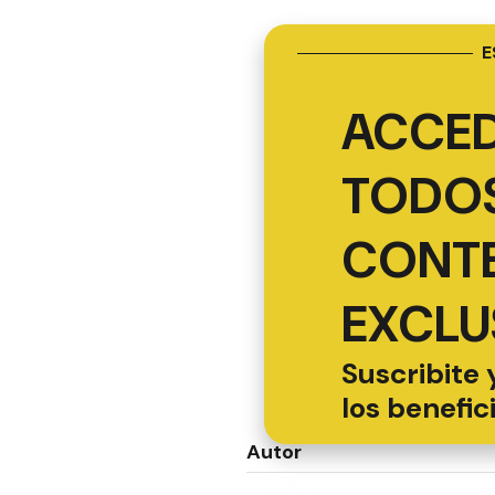
E
ACCED
TODOS
CONT
EXCLU
Suscribite 
los benefic
Autor