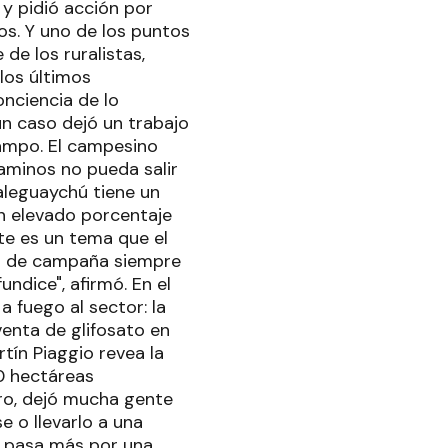
 y pidió acción por
s. Y uno de los puntos
de los ruralistas,
los últimos
onciencia de lo
n caso dejó un trabajo
campo. El campesino
caminos no pueda salir
aleguaychú tiene un
n elevado porcentaje
ste es un tema que el
os de campaña siempre
ndice", afirmó. En el
 fuego al sector: la
venta de glifosato en
tín Piaggio revea la
00 hectáreas
tro, dejó mucha gente
e o llevarlo a una
ma pasa más por una