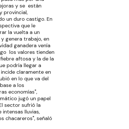
ejoras y se están
 provincial,
o un duro castigo. En
rspectiva que le
ar la vuelta a un
 y genera trabajo, en
ividad ganadera venía
go los valores tienden
fiebre aftosa y la de la
ue podría llegar a
l incide claramente en
ubió en lo que va del
base a los
tras economías",
limático jugó un papel
 sector sufrió la
intensas lluvias,
los chacareros", señaló