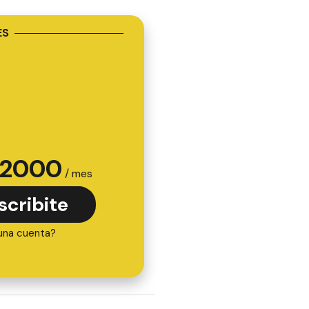
ES
2000
/ mes
scribite
una cuenta?