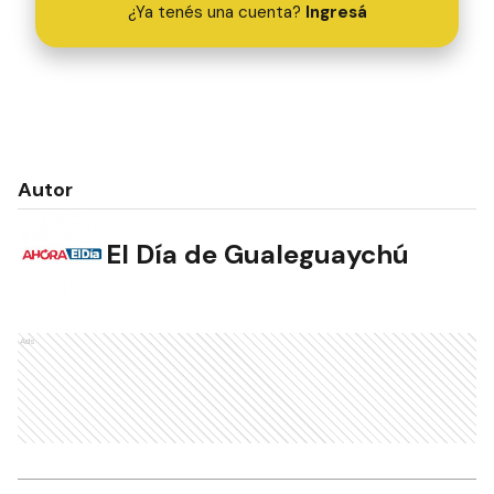
¿Ya tenés una cuenta?
Ingresá
Autor
El Día de Gualeguaychú
Ads