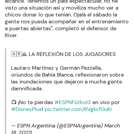
alcance. Tenemos un país espectacular, no he
visto una situación así y moviliza mucho ver a
chicos donar lo que tenían. Ojalá el sábado la
gente nos pueda acompañar en el entrenamiento
a puertas abiertas", completó el defensor de
River.
🇦🇷🙏 LA REFLEXIÓN DE LOS JUGADORES
Lautaro Martínez y Germán Pezzella,
oriundos de Bahía Blanca, reflexionaron sobre
las inundaciones que dejaron a mucha gente
damnificada.
📺 ¡No te pierdas
#ESPNFútbol3
en vivo por
#DisneyPlus
!
pic.twitter.com/6Vgkcf0uKr
— ESPN Argentina (@ESPNArgentina)
March
18, 2025