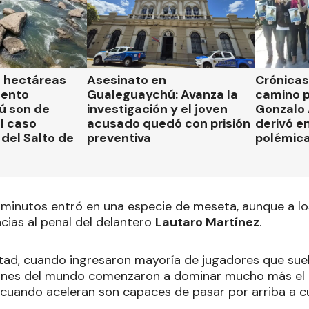
l hectáreas
Asesinato en
Crónicas 
mento
Gualeguaychú: Avanza la
camino p
ú son de
investigación y el joven
Gonzalo
el caso
acusado quedó con prisión
derivó en
del Salto de
preventiva
polémic
s minutos entró en una especie de meseta, aunque a los
cias al penal del delantero
Lautaro Martínez
.
tad, cuando ingresaron mayoría de jugadores que suelen
nes del mundo comenzaron a dominar mucho más el 
cuando aceleran son capaces de pasar por arriba a c