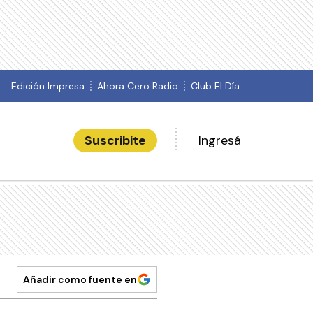
Edición Impresa
Ahora Cero Radio
Club El Día
Suscribite
Ingresá
Añadir como fuente en