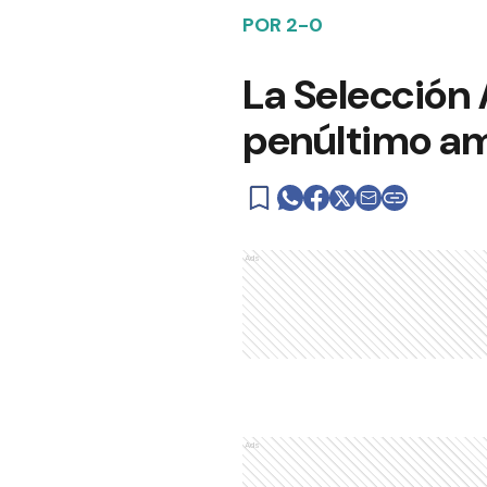
POR 2-0
La Selección 
penúltimo am
Ads
Ads