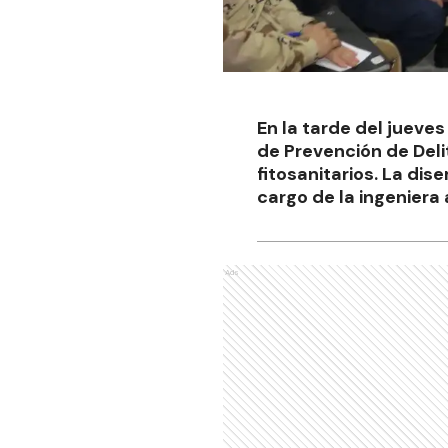
En la tarde del jueves
de Prevención de Delit
fitosanitarios. La dis
cargo de la ingenier
Ads