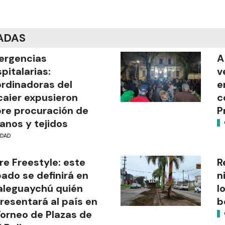
ADAS
ergencias
A
pitalarias:
v
rdinadoras del
e
aier expusieron
c
re procuración de
P
anos y tejidos
UDAD
re Freestyle: este
R
ado se definirá en
n
leguaychú quién
l
resentará al país en
b
Torneo de Plazas de