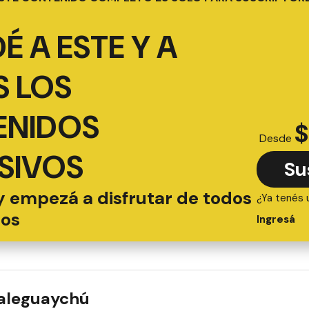
É A ESTE Y A
 LOS
ENIDOS
$
Desde
SIVOS
Su
y empezá a disfrutar de todos
¿Ya tenés 
ios
Ingresá
ualeguaychú