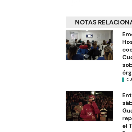
NOTAS RELACION
Em
Hos
coo
Cuc
sob
órg
CI
Ent
sáb
Gua
rep
el 