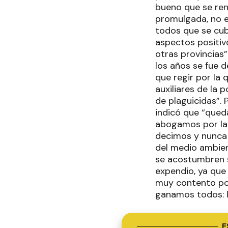
bueno que se ren
promulgada, no e
todos que se cub
aspectos positiv
otras provincias
los años se fue 
que regir por la 
auxiliares de la 
de plaguicidas”. 
indicó que “queda
abogamos por las
decimos y nunca 
del medio ambien
se acostumbren s
expendio, ya que
muy contento por
ganamos todos: lo
E