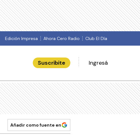
Edición Impresa
Ahora Cero Radio
Club El Día
Suscribite
Ingresá
Añadir como fuente en