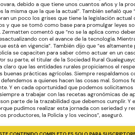
ovara, debido a que tiene unos cuantos años y la pro
s la misma que la que la actual”. También señaló que 
ran un poco los grises que tiene la legislación actual
os y que se tomó como base para promulgar leyes sob
”. Zermatten comentó que “no se la aplica como deberí
desactualizando con el avance de la tecnología. Mien
que está en vigencia”. También dijo que “es altamente 
policía se capaciten para saber cómo actuar en un caso
Por su parte, el titular de la Sociedad Rural Gualegu
 claro que las entidades rurales propiciamos el respet
 buenas prácticas agrícolas. Siempre respaldamos c
defendemos a quienes hacen las cosas mal. Somos fe
te. Y en cada oportunidad que podemos solicitamos 
iempre a trabajar con las recetas agronómicas de apl
 son parte de la trazabilidad que debemos cumplir. Y e
que pudimos realizar esta jornada con seriedad y r
s productores, la Policía y los vecinos”, aseguró.
STE CONTENIDO COMPLETO ES SOLO PARA SUSCRIPTOR