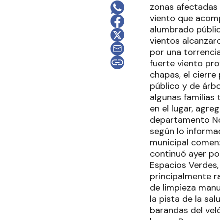
zonas afectadas p
viento que acomp
alumbrado público
vientos alcanzar
por una torrenci
fuerte viento pro
chapas, el cierr
público y de árb
algunas familias
en el lugar, agre
departamento Nog
según lo informa
municipal comenzó
continuó ayer po
Espacios Verdes,
principalmente ra
de limpieza manu
la pista de la s
barandas del vel