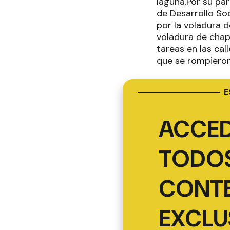
laguna.Por su par
de Desarrollo Soc
por la voladura 
voladura de chap
tareas en las ca
que se rompieron
E
ACCED
TODOS
CONT
EXCLU