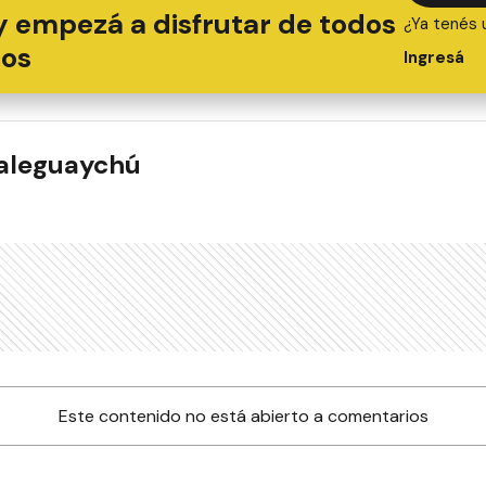
y empezá a disfrutar de todos
¿Ya tenés 
ios
Ingresá
ualeguaychú
Este contenido no está abierto a comentarios