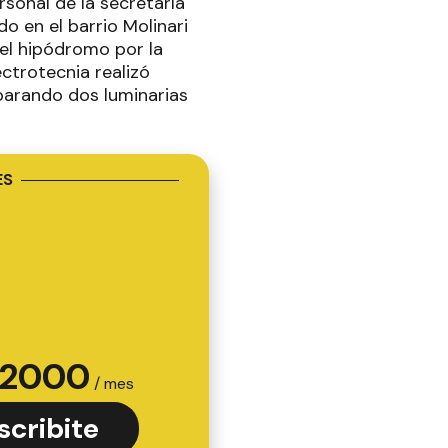
rsonal de la secretaría
o en el barrio Molinari
el hipódromo por la
ctrotecnia realizó
eparando dos luminarias
ES
2000
/ mes
scribite