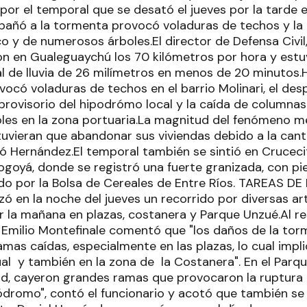
or el temporal que se desató el jueves por la tarde en
añó a la tormenta provocó voladuras de techos y la
 y de numerosos árboles.El director de Defensa Civil,
on en Gualeguaychú los 70 kilómetros por hora y es
al de lluvia de 26 milímetros en menos de 20 minutos.
vocó voladuras de techos en el barrio Molinari, el de
e provisorio del hipodrómo local y la caída de column
oles en la zona portuaria.La magnitud del fenómeno m
 tuvieran que abandonar sus viviendas debido a la can
gó Hernández.El temporal también se sintió en Cruceci
oyá, donde se registró una fuerte granizada, con pi
do por la Bolsa de Cereales de Entre Ríos. TAREAS DE
 en la noche del jueves un recorrido por diversas art
r la mañana en plazas, costanera y Parque Unzué.Al re
 Emilio Montefinale comentó que "los daños de la tor
mas caídas, especialmente en las plazas, lo cual impl
al y también en la zona de la Costanera". En el Parque
alud, cayeron grandes ramas que provocaron la ruptura 
ódromo", contó el funcionario y acotó que también se 