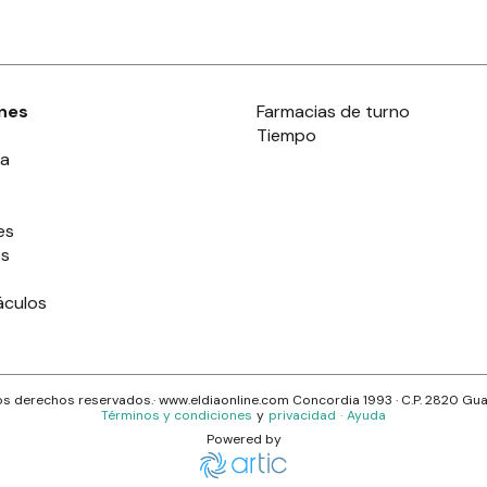
nes
Farmacias de turno
Tiempo
ia
es
es
áculos
s derechos reservados.· www.
eldiaonline.com
Concordia 1993
· C.P.
2820
Gua
Términos y condiciones
y
privacidad
·
Ayuda
Powered by