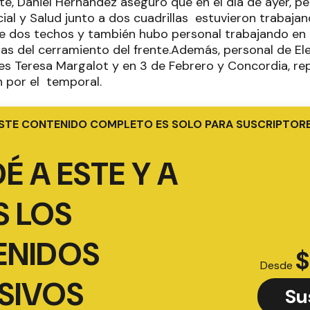
te, Daniel Hernández aseguró que en el día de ayer, pe
ial y Salud junto a dos cuadrillas estuvieron trabajand
de dos techos y también hubo personal trabajando en 
as del cerramiento del frente.Además, personal de Ele
lles Teresa Margalot y en 3 de Febrero y Concordia, r
 por el temporal.
STE CONTENIDO COMPLETO ES SOLO PARA SUSCRIPTOR
É A ESTE Y A
 LOS
ENIDOS
$
Desde
SIVOS
Su