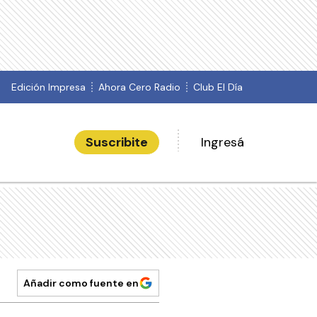
Edición Impresa
Ahora Cero Radio
Club El Día
Suscribite
Ingresá
Añadir como fuente en