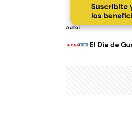
Suscribite 
los benefic
Autor
El Día de G
Ads