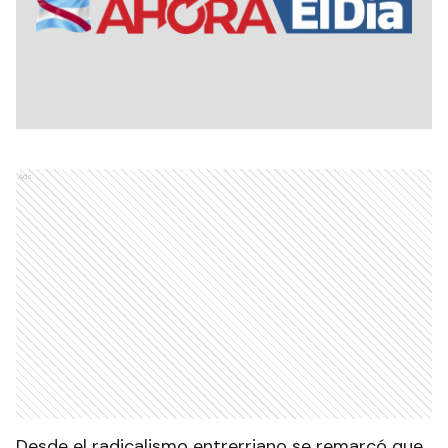
Ads
Desde el radicalismo entrerriano se remarcó que