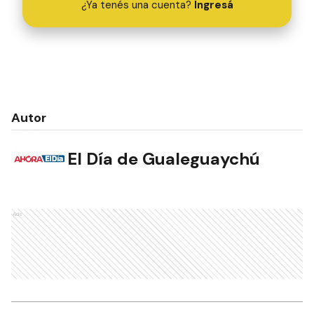
¿Ya tenés una cuenta?
Ingresá
Autor
El Día de Gualeguaychú
Ads