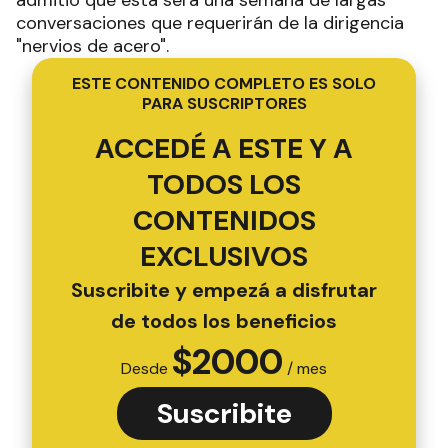
admitió que esta será una semana de largas
conversaciones que requerirán de la dirigencia
"nervios de acero".
ESTE CONTENIDO COMPLETO ES SOLO
PARA SUSCRIPTORES
ACCEDÉ A ESTE Y A
TODOS LOS
CONTENIDOS
EXCLUSIVOS
Suscribite y empezá a disfrutar
de todos los beneficios
$
2000
Desde
/ mes
Suscribite