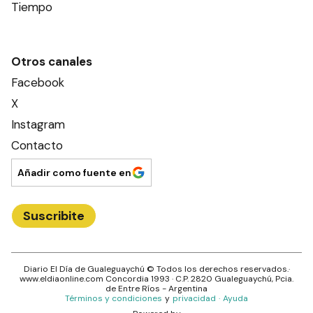
Tiempo
Otros canales
Facebook
X
Instagram
Contacto
Añadir como fuente en
Suscribite
Diario El Día de Gualeguaychú
© Todos los derechos reservados.·
www.
eldiaonline.com
Concordia 1993
· C.P.
2820
Gualeguaychú
, Pcia.
de
Entre Ríos
- Argentina
Términos y condiciones
y
privacidad
·
Ayuda