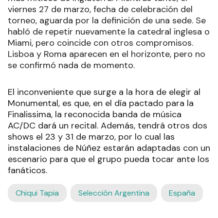
perdería ese carácter de neutralidad que mostró
en su edición anterior, cuando la Albiceleste e
Italia jugaron el Wembley, uno de los estadios
más míticos de Inglaterra. Mientras tanto, el
viernes 27 de marzo, fecha de celebración del
torneo, aguarda por la definición de una sede. Se
habló de repetir nuevamente la catedral inglesa o
Miami, pero coincide con otros compromisos.
Lisboa y Roma aparecen en el horizonte, pero no
se confirmó nada de momento.
El inconveniente que surge a la hora de elegir al
Monumental, es que, en el día pactado para la
Finalissima, la reconocida banda de música
AC/DC dará un recital. Además, tendrá otros dos
shows el 23 y 31 de marzo, por lo cual las
instalaciones de Núñez estarán adaptadas con un
escenario para que el grupo pueda tocar ante los
fanáticos.