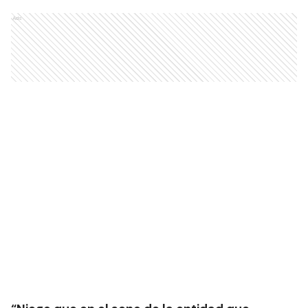
sobreseído
Ads