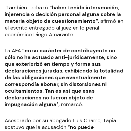
“Niego de manera expresa, categórica y
circunstanciada haber decidido, ordenado,
ejecutado o consentido deliberadamente la
falta de ingreso de tributos o recursos de la
seguridad social retenidos por la Asociación
del Fútbol Argentino”
, sostuvo.
También rechazó
“haber tenido intervención,
injerencia o decisión personal alguna sobre la
materia objeto de cuestionamiento“
, afirmó en
el escrito entregado al juez en lo penal
económico Diego Amarante.
La AFA
“en su carácter de contribuyente no
sólo no ha actuado anti-jurídicamente, sino
que exteriorizó en tiempo y forma sus
declaraciones juradas, exhibiendo la totalidad
de las obligaciones que eventualmente
correspondía abonar, sin distorsiones ni