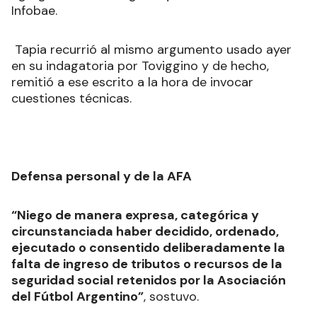
aplicación la Ley 27.799 (de Inocencia Fiscal) “por
resultar más benigna”, argumentó.
En base a ello
“esta causa debe concluir de
forma inmediata por cuanto, insisto, no puede
ser promovida conforme al nuevo texto legal”
,
agregó en el descargo al que tuvo acceso
Infobae.
Tapia recurrió al mismo argumento usado ayer
en su indagatoria por Toviggino y de hecho,
remitió a ese escrito a la hora de invocar
cuestiones técnicas.
Defensa personal y de la AFA