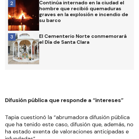
Las más leídas
Más de 22 mil hectáreas del
1
Departamento Gualeguaychú son de
extranjeros: el caso emblemático
del Salto de Méndez
Continúa internado en la ciudad el
2
hombre que recibió quemaduras
graves en la explosión e incendio de
su barco
El Cementerio Norte conmemorará
3
el Día de Santa Clara