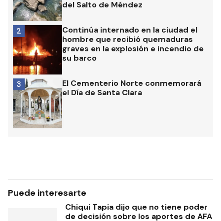
Más de 22 mil hectáreas del
1
Departamento Gualeguaychú son de
extranjeros: el caso emblemático
del Salto de Méndez
Continúa internado en la ciudad el
2
hombre que recibió quemaduras
graves en la explosión e incendio de
su barco
El Cementerio Norte conmemorará
3
el Día de Santa Clara