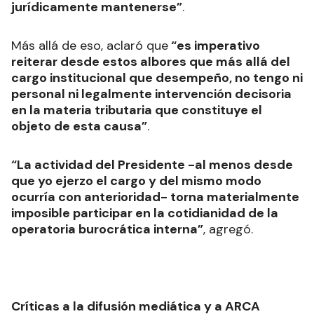
ocultamientos. Tan es así que esas
declaraciones no fueron objeto de
impugnación alguna",
remarcó.
Asesorado por su abogado Luis Charro, Tapia
sostuvo que la acusación “
no puede
jurídicamente mantenerse”
.
Más allá de eso, aclaró que
“es imperativo
reiterar desde estos albores que más allá del
cargo institucional que desempeño, no tengo ni
personal ni legalmente intervención decisoria
en la materia tributaria que constituye el
objeto de esta causa”
.
“La actividad del Presidente -al menos desde
que yo ejerzo el cargo y del mismo modo
ocurría con anterioridad- torna materialmente