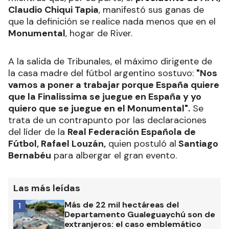
Selección Argentina y España
, que se iba a jugar
en
Doha, Qatar
. En ese sentido, desde UEFA
expresaron su deseo de que se juegue en Madrid,
mientras que, por su parte, el
presidente de AFA,
Claudio Chiqui Tapia
, manifestó sus ganas de
que la definición se realice nada menos que en el
Monumental
, hogar de River.
A la salida de Tribunales, el máximo dirigente de
la casa madre del fútbol argentino sostuvo:
"Nos
vamos a poner a trabajar porque España quiere
que la Finalissima se juegue en España y yo
quiero que se juegue en el Monumental".
Se
trata de un contrapunto por las declaraciones
del líder de la
Real Federación Española de
Fútbol, Rafael Louzán,
quien postuló al
Santiago
Bernabéu
para albergar el gran evento.
Las más leídas