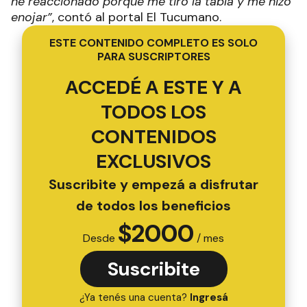
he reaccionado porque me tiró la tabla y me hizo
enojar”
, contó al portal El Tucumano.
ESTE CONTENIDO COMPLETO ES SOLO
PARA SUSCRIPTORES
ACCEDÉ A ESTE Y A
TODOS LOS
CONTENIDOS
EXCLUSIVOS
Suscribite y empezá a disfrutar
de todos los beneficios
$
2000
Desde
/ mes
Suscribite
¿Ya tenés una cuenta?
Ingresá