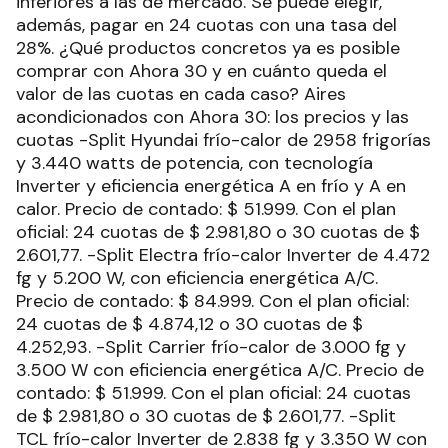
inferiores a las de mercado. Se puede elegir,
además, pagar en 24 cuotas con una tasa del
28%. ¿Qué productos concretos ya es posible
comprar con Ahora 30 y en cuánto queda el
valor de las cuotas en cada caso? Aires
acondicionados con Ahora 30: los precios y las
cuotas -Split Hyundai frío-calor de 2958 frigorías
y 3.440 watts de potencia, con tecnología
Inverter y eficiencia energética A en frío y A en
calor. Precio de contado: $ 51.999. Con el plan
oficial: 24 cuotas de $ 2.981,80 o 30 cuotas de $
2.601,77. -Split Electra frío-calor Inverter de 4.472
fg y 5.200 W, con eficiencia energética A/C.
Precio de contado: $ 84.999. Con el plan oficial:
24 cuotas de $ 4.874,12 o 30 cuotas de $
4.252,93. -Split Carrier frío-calor de 3.000 fg y
3.500 W con eficiencia energética A/C. Precio de
contado: $ 51.999. Con el plan oficial: 24 cuotas
de $ 2.981,80 o 30 cuotas de $ 2.601,77. -Split
TCL frío-calor Inverter de 2.838 fg y 3.350 W con