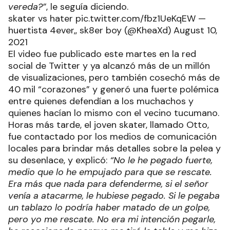
vereda?”
, le seguía diciendo.
skater vs hater pic.twitter.com/fbz1UeKqEW —
huertista 4ever,, sk8er boy (@KheaXd) August 10,
2021
El video fue publicado este martes en la red
social de Twitter y ya alcanzó más de un millón
de visualizaciones, pero también cosechó más de
40 mil “corazones” y generó una fuerte polémica
entre quienes defendían a los muchachos y
quienes hacían lo mismo con el vecino tucumano.
Horas más tarde, el joven skater, llamado Otto,
fue contactado por los medios de comunicación
locales para brindar más detalles sobre la pelea y
su desenlace, y explicó:
“No le he pegado fuerte,
medio que lo he empujado para que se rescate.
Era más que nada para defenderme, si el señor
venía a atacarme, le hubiese pegado. Si le pegaba
un tablazo lo podría haber matado de un golpe,
pero yo me rescate. No era mi intención pegarle,