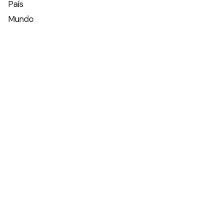
País
Mundo
Deportes
Policiales
Política
Espectáculos
Edictos
Farmacias de turno
Tiempo
Otros canales
Facebook
X