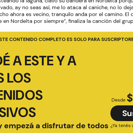
osteando la laguna, clavó su bandera en Nordelta porqu
do, ay no seas así, me lo ataca al caniche, no lo deja s
cho ahora es vecino, tranquilo anda por el camino. El 
 en Nordelta por siempre”, finaliza la canción del gru
STE CONTENIDO COMPLETO ES SOLO PARA SUSCRIPTOR
É A ESTE Y A
 LOS
ENIDOS
$
Desde
SIVOS
Su
y empezá a disfrutar de todos
¿Ya tenés 