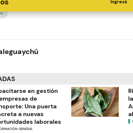
ios
Ingresá
te
ualeguaychú
ADAS
acitarse en gestión
R
 empresas de
l
nsporte: Una puerta
A
creta a nuevas
a
rtunidades laborales
FORMACIÓN GENERAL