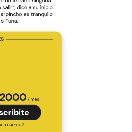
e no le cabe ninguna.
alir”, dice a su inicio.
carpincho es tranquilo
po Tuna.
ES
2000
/ mes
scribite
una cuenta?