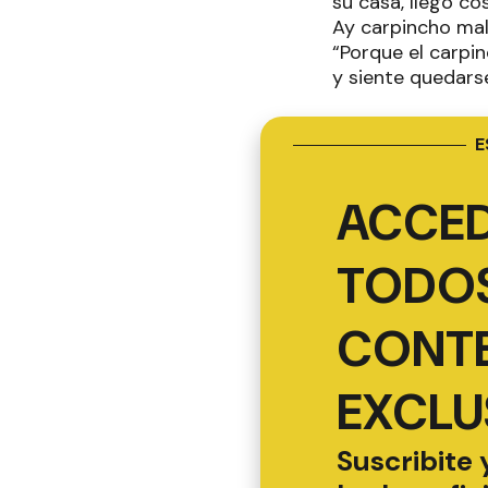
su casa, llegó c
Ay carpincho malva
“Porque el carpin
y siente quedarse
E
ACCED
TODOS
CONT
EXCLU
Suscribite 