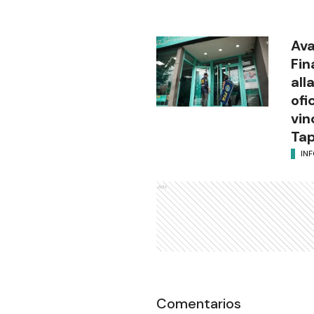
Ava
Fin
all
ofi
vin
Tap
IN
Ads
Comentarios