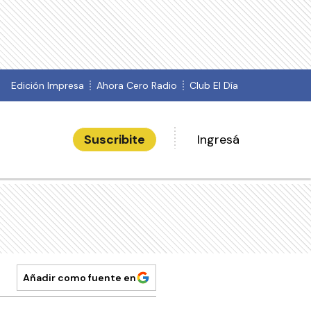
Edición Impresa
Ahora Cero Radio
Club El Día
Suscribite
Ingresá
Añadir como fuente en