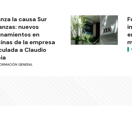
nza la causa Sur
F
anzas: nuevos
i
anamientos en
e
cinas de la empresa
m
culada a Claudio
ia
FORMACIÓN GENERAL