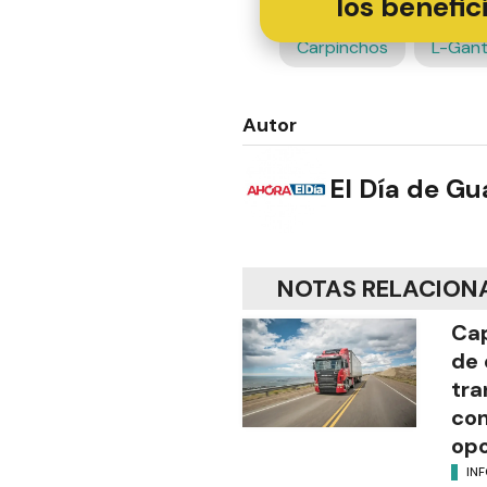
los benefic
Carpinchos
L-Gan
Autor
El Día de G
NOTAS RELACION
Cap
de
tra
con
opo
IN