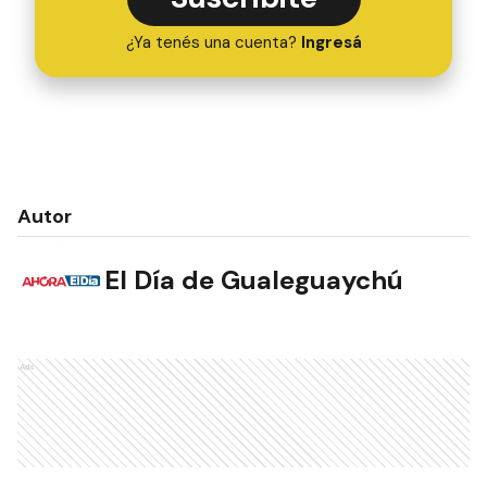
¿Ya tenés una cuenta?
Ingresá
Autor
El Día de Gualeguaychú
Ads