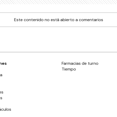
Este contenido no está abierto a comentarios
nes
Farmacias de turno
Tiempo
ia
es
es
áculos