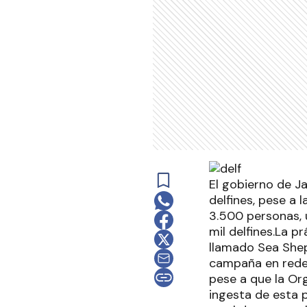
El gobierno de J
delfines, pese a 
3.500 personas,
mil delfines.La p
llamado Sea Shep
campaña en redes
pese a que la Or
ingesta de esta p