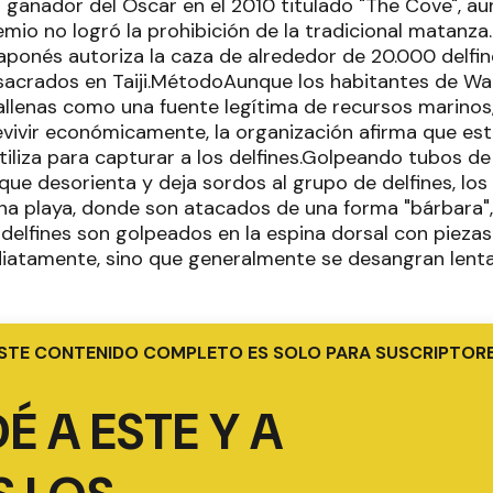
 ganador del Oscar en el 2010 titulado "The Cove", au
mio no logró la prohibición de la tradicional matanza
aponés autoriza la caza de alrededor de 20.000 delfin
acrados en Taiji.MétodoAunque los habitantes de Wa
ballenas como una fuente legítima de recursos marinos,
ivir económicamente, la organización afirma que est
iliza para capturar a los delfines.Golpeando tubos de
ue desorienta y deja sordos al grupo de delfines, los
na playa, donde son atacados de una forma "bárbara",
delfines son golpeados en la espina dorsal con piezas
iatamente, sino que generalmente se desangran lent
STE CONTENIDO COMPLETO ES SOLO PARA SUSCRIPTOR
É A ESTE Y A