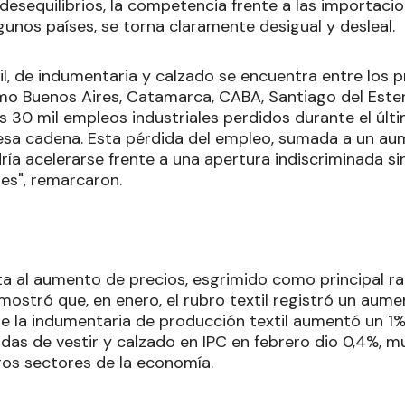
esequilibrios, la competencia frente a las importacion
gunos países, se torna claramente desigual y desleal.
til, de indumentaria y calzado se encuentra entre los 
mo Buenos Aires, Catamarca, CABA, Santiago del Este
s 30 mil empleos industriales perdidos durante el últ
sa cadena. Esta pérdida del empleo, sumada a un au
ría acelerarse frente a una apertura indiscriminada sin
les", remarcaron.
ta al aumento de precios, esgrimido como principal ra
 mostró que, en enero, el rubro textil registró un aum
e la indumentaria de producción textil aumentó un 1%.
as de vestir y calzado en IPC en febrero dio 0,4%, m
ros sectores de la economía.