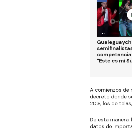
Gualeguaychú
semifinalistas
competencia
"Este es mi S
A comienzos de m
decreto donde se
20%; los de telas
De esta manera, l
datos de importa