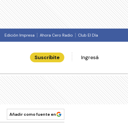
Edición Impresa
Ahora Cero Radio
Club El Día
Suscribite
Ingresá
Añadir como fuente en