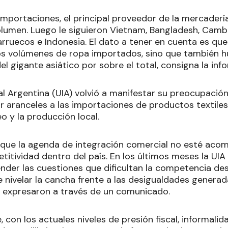
 importaciones, el principal proveedor de la mercadería
olumen. Luego le siguieron Vietnam, Bangladesh, Cambo
Marruecos e Indonesia. El dato a tener en cuenta es qu
os volúmenes de ropa importados, sino que también 
del gigante asiático por sobre el total, consigna la in
al Argentina (UIA) volvió a manifestar su preocupación
r aranceles a las importaciones de productos textiles 
o y la producción local.
 que la agenda de integración comercial no esté aco
itividad dentro del país. En los últimos meses la UIA
nder las cuestiones que dificultan la competencia de
 nivelar la cancha frente a las desigualdades generad
, expresaron a través de un comunicado.
 con los actuales niveles de presión fiscal, informalida