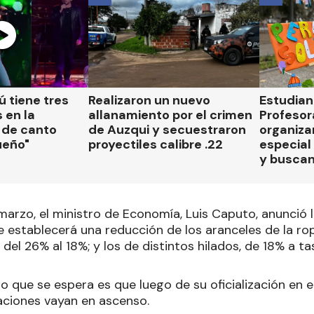
 tiene tres
Realizaron un nuevo
Estudian
 en la
allanamiento por el crimen
Profesor
 de canto
de Auzqui y secuestraron
organiza
ueño"
proyectiles calibre .22
especial 
y busca
arzo, el ministro de Economía, Luis Caputo, anunció l
 establecerá una reducción de los aranceles de la ro
, del 26% al 18%; y los de distintos hilados, de 18% a t
o que se espera es que luego de su oficialización en el
ciones vayan en ascenso.