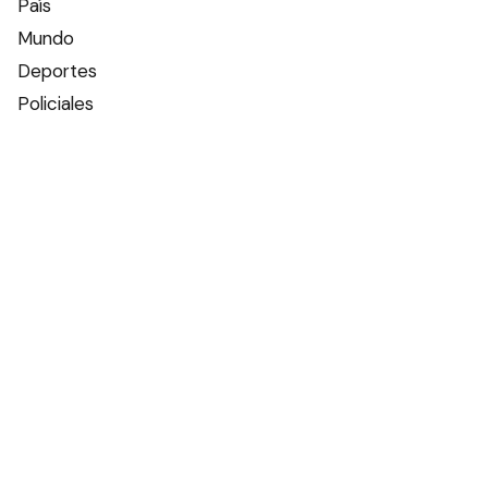
País
Mundo
Deportes
Policiales
Política
Espectáculos
Edictos
Farmacias de turno
Tiempo
Otros canales
Facebook
X