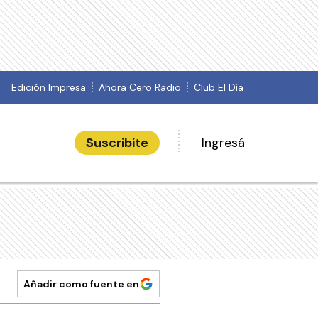
Edición Impresa
Ahora Cero Radio
Club El Día
Suscribite
Ingresá
Añadir como fuente en