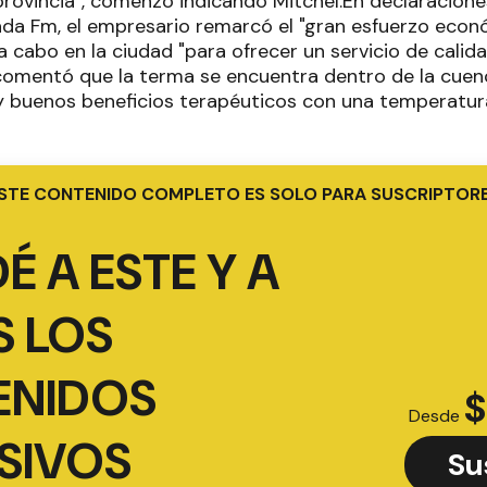
provincia", comenzó indicando Mitchel.En declaracione
da Fm, el empresario remarcó el "gran esfuerzo eco
a cabo en la ciudad "para ofrecer un servicio de calid
comentó que la terma se encuentra dentro de la cuenc
 buenos beneficios terapéuticos con una temperatur
STE CONTENIDO COMPLETO ES SOLO PARA SUSCRIPTOR
É A ESTE Y A
 LOS
ENIDOS
$
Desde
SIVOS
Su