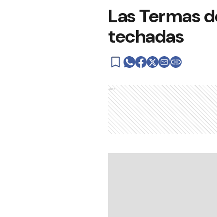
Las Termas de
techadas
Ads