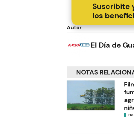
Suscribite 
los benefic
Autor
El Día de G
NOTAS RELACION
Fil
fu
agr
niñ
PR