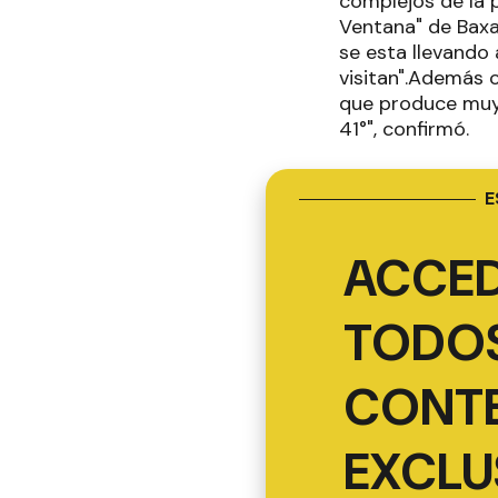
complejos de la 
Ventana" de Baxa
se esta llevando 
visitan".Además 
que produce muy
41°", confirmó.
E
ACCED
TODOS
CONT
EXCLU