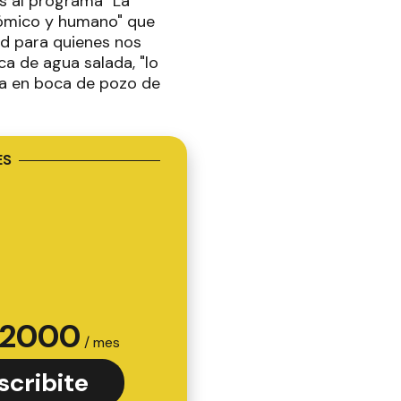
s al programa "La
nómico y humano" que
ad para quienes nos
a de agua salada, "lo
a en boca de pozo de
ES
2000
/ mes
scribite