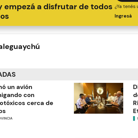
y empezá a disfrutar de todos
¿Ya tenés 
ios
Ingresá
ualeguaychú
ADAS
mó un avión
D
migando con
d
otóxicos cerca de
R
os
E
OVINCIA