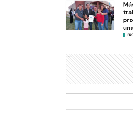
Más
tra
pro
una
PR
Ads