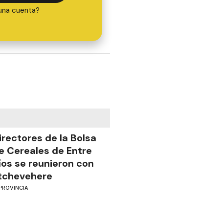
una cuenta?
irectores de la Bolsa
e Cereales de Entre
íos se reunieron con
tchevehere
PROVINCIA