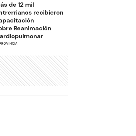
ás de 12 mil
ntrerrianos recibieron
apacitación
obre Reanimación
ardiopulmonar
PROVINCIA