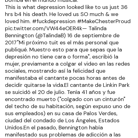
bomba en el mundo musical.
This is what depression looked like to us just 36
hrs b4 his death. He loved us SO much & we
loved him. #fuckdepression #MakeChesterProud
pic.twitter.com/VW44eOER4k— Talinda
Bennington (@TalindaB) 16 de septiembre de
2017"Mi próximo tuit es el más personal que
publiqué. Muestro esto para que sepas que la
depresión no tiene cara o forma", escribió la
mujer, previamente a colgar el video en las redes
sociales, mostrando así la felicidad que
manifestaba el cantante pocas horas antes de
decidir quitarse la vida.El cantante de Linkin Park
se suicidó el 20 de julio. Tenía 41 años y fue
encontrado muerto ("colgado con un cinturón"
del techo de su habitación, según expuso uno de
sus empleados) en su casa de Palos Verdes,
ciudad del condado de Los Ángeles, Estados
Unidos.En el pasado, Bennington había
manifestado sus problemas de adicción a las