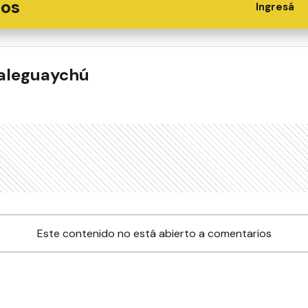
ios
Ingresá
ualeguaychú
Este contenido no está abierto a comentarios