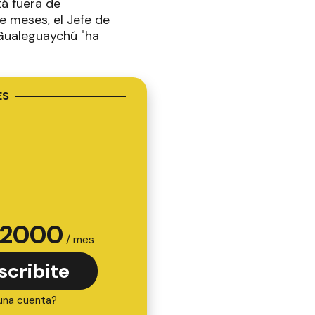
á fuera de
e meses, el Jefe de
 Gualeguaychú "ha
ES
2000
/ mes
scribite
una cuenta?