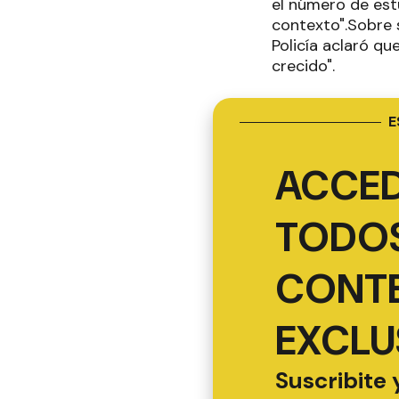
el número de est
contexto".Sobre s
Policía aclaró q
crecido".
E
ACCED
TODOS
CONT
EXCLU
Suscribite 