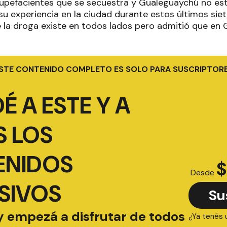
upefacientes que se secuestra y Gualeguaychú no est
u experiencia en la ciudad durante estos últimos siet
ue la droga existe en todos lados pero admitió que en
STE CONTENIDO COMPLETO ES SOLO PARA SUSCRIPTOR
É A ESTE Y A
 LOS
ENIDOS
$
Desde
SIVOS
Su
y empezá a disfrutar de todos
¿Ya tenés 