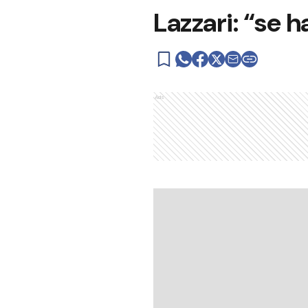
Lazzari: “se 
Ads