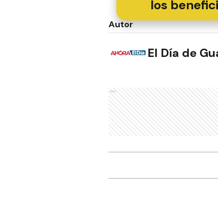
los benefic
Autor
El Día de G
Ads