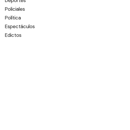
Deportes
Policiales
Política
Espectáculos
Edictos
Farmacias de turno
Tiempo
Otros canales
Facebook
X
Instagram
Contacto