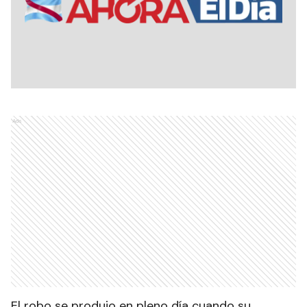
Ads
El robo se produjo en pleno día cuando su