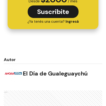
Desde
/ mes
Suscribite
¿Ya tenés una cuenta?
Ingresá
Autor
El Día de Gualeguaychú
Ads