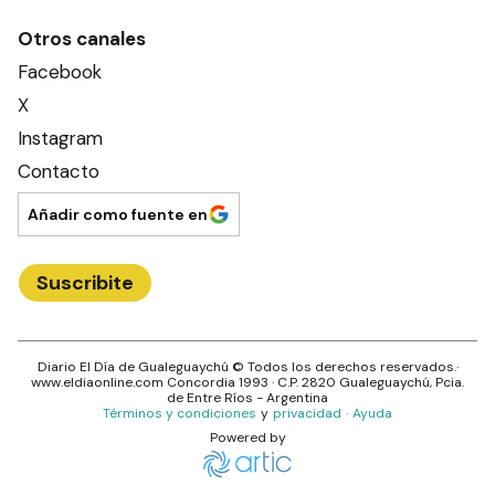
Otros canales
Facebook
X
Instagram
Contacto
Añadir como fuente en
Suscribite
Diario El Día de Gualeguaychú
© Todos los derechos reservados.·
www.
eldiaonline.com
Concordia 1993
· C.P.
2820
Gualeguaychú
, Pcia.
de
Entre Ríos
- Argentina
Términos y condiciones
y
privacidad
·
Ayuda
Powered by