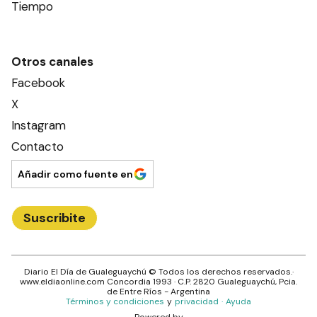
Tiempo
Otros canales
Facebook
X
Instagram
Contacto
Añadir como fuente en
Suscribite
Diario El Día de Gualeguaychú
© Todos los derechos reservados.·
www.
eldiaonline.com
Concordia 1993
· C.P.
2820
Gualeguaychú
, Pcia.
de
Entre Ríos
- Argentina
Términos y condiciones
y
privacidad
·
Ayuda
Powered by