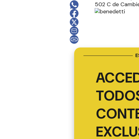
502 C de Cambiem
E
ACCED
TODOS
CONT
EXCLU