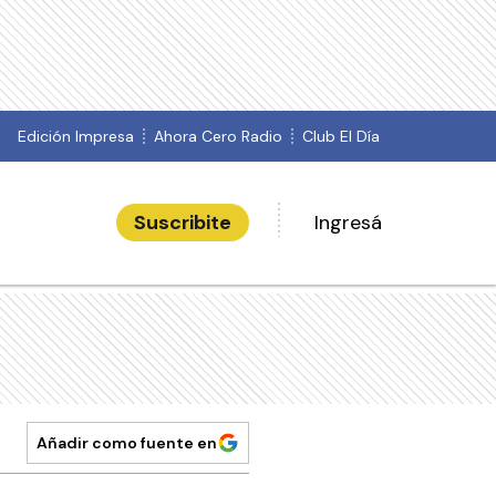
Edición Impresa
Ahora Cero Radio
Club El Día
Suscribite
Ingresá
Añadir como fuente en