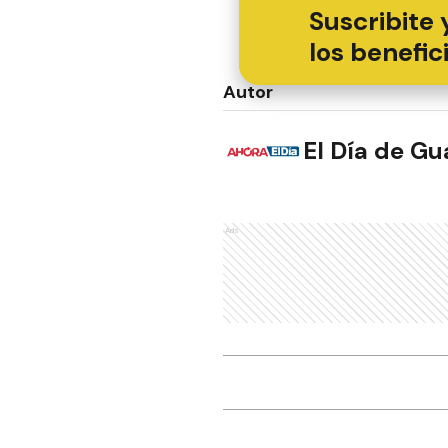
Suscribite 
los benefic
Autor
El Día de G
Ads