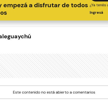
y empezá a disfrutar de todos
¿Ya tenés 
ios
Ingresá
ualeguaychú
Este contenido no está abierto a comentarios