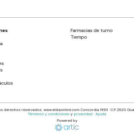
nes
Farmacias de turno
Tiempo
ia
es
es
áculos
s derechos reservados.· www.
eldiaonline.com
Concordia 1993
· C.P.
2820
Gua
Términos y condiciones
y
privacidad
·
Ayuda
Powered by