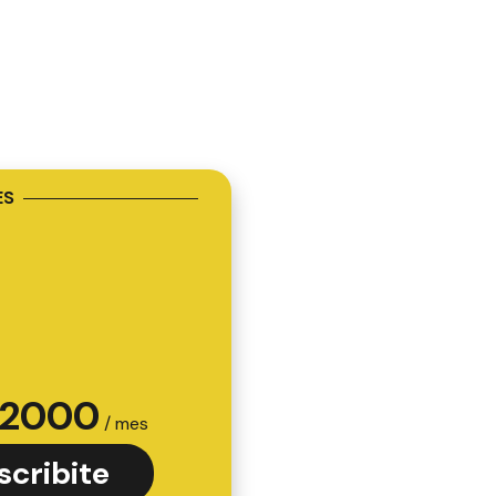
ES
2000
/ mes
scribite