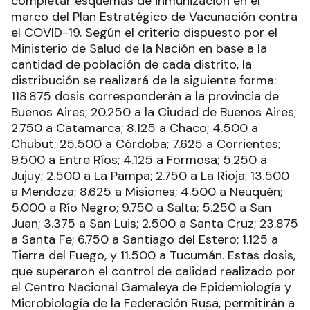
completar esquemas de inmunización en el
marco del Plan Estratégico de Vacunación contra
el COVID-19. Según el criterio dispuesto por el
Ministerio de Salud de la Nación en base a la
cantidad de población de cada distrito, la
distribución se realizará de la siguiente forma:
118.875 dosis corresponderán a la provincia de
Buenos Aires; 20.250 a la Ciudad de Buenos Aires;
2.750 a Catamarca; 8.125 a Chaco; 4.500 a
Chubut; 25.500 a Córdoba; 7.625 a Corrientes;
9.500 a Entre Ríos; 4.125 a Formosa; 5.250 a
Jujuy; 2.500 a La Pampa; 2.750 a La Rioja; 13.500
a Mendoza; 8.625 a Misiones; 4.500 a Neuquén;
5.000 a Río Negro; 9.750 a Salta; 5.250 a San
Juan; 3.375 a San Luis; 2.500 a Santa Cruz; 23.875
a Santa Fe; 6.750 a Santiago del Estero; 1.125 a
Tierra del Fuego, y 11.500 a Tucumán. Estas dosis,
que superaron el control de calidad realizado por
el Centro Nacional Gamaleya de Epidemiología y
Microbiología de la Federación Rusa, permitirán a