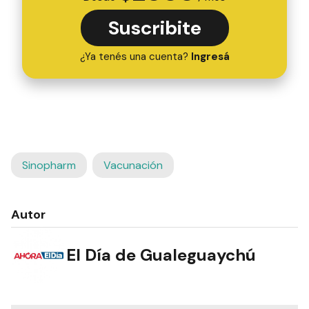
Suscribite
¿Ya tenés una cuenta?
Ingresá
Sinopharm
Vacunación
Autor
El Día de Gualeguaychú