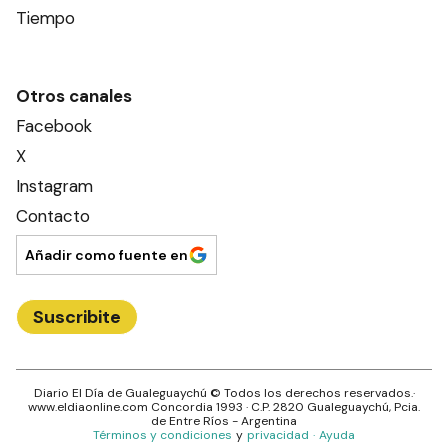
Tiempo
Otros canales
Facebook
X
Instagram
Contacto
Añadir como fuente en
Suscribite
Diario El Día de Gualeguaychú
© Todos los derechos reservados.·
www.
eldiaonline.com
Concordia 1993
· C.P.
2820
Gualeguaychú
, Pcia.
de
Entre Ríos
- Argentina
Términos y condiciones
y
privacidad
·
Ayuda