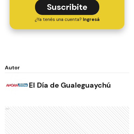
Suscribite
¿Ya tenés una cuenta?
Ingresá
Autor
El Día de Gualeguaychú
Ads