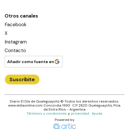
Otros canales
Facebook
X
Instagram
Contacto
Añadir como fuente en
Suscribite
Diario El Día de Gualeguaychú
© Todos los derechos reservados.·
www.
eldiaonline.com
Concordia 1993
· C.P.
2820
Gualeguaychú
, Pcia.
de
Entre Ríos
- Argentina
Términos y condiciones
y
privacidad
·
Ayuda
Powered by