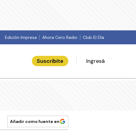
Edición Impresa
Ahora Cero Radio
Club El Día
Suscribite
Ingresá
Añadir como fuente en