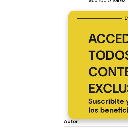
facundo Álvarez.
E
ACCED
TODOS
CONT
EXCLU
Suscribite 
los benefic
Autor