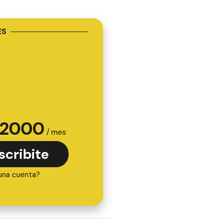
ES
2000
/ mes
scribite
una cuenta?