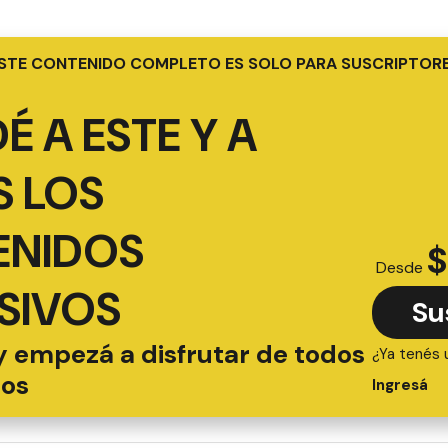
STE CONTENIDO COMPLETO ES SOLO PARA SUSCRIPTOR
É A ESTE Y A
 LOS
ENIDOS
$
Desde
SIVOS
Su
y empezá a disfrutar de todos
¿Ya tenés 
ios
Ingresá