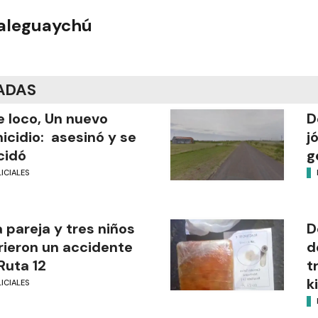
ualeguaychú
ADAS
 loco, Un nuevo
D
icidio: asesinó y se
j
cidó
g
ICIALES
 pareja y tres niños
D
rieron un accidente
d
Ruta 12
t
k
ICIALES