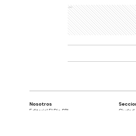
Ads
Nosotros
Seccio
Editorial El Dia SRL
Ciudad
Edición Impresa
Provinc
Ahora Cero Radio
País
Club El Día
Mundo