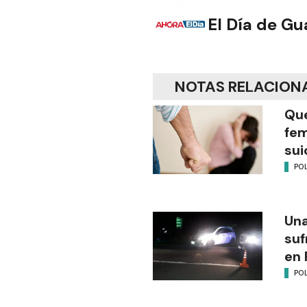
El Día de G
NOTAS RELACION
Que
fem
sui
POL
Una
suf
en 
POL