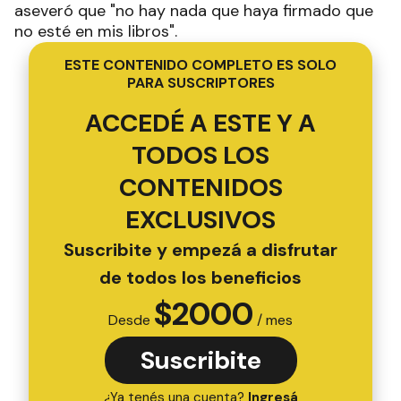
aseveró que "no hay nada que haya firmado que
no esté en mis libros".
ESTE CONTENIDO COMPLETO ES SOLO
PARA SUSCRIPTORES
ACCEDÉ A ESTE Y A
TODOS LOS
CONTENIDOS
EXCLUSIVOS
Suscribite y empezá a disfrutar
de todos los beneficios
$
2000
Desde
/ mes
Suscribite
¿Ya tenés una cuenta?
Ingresá