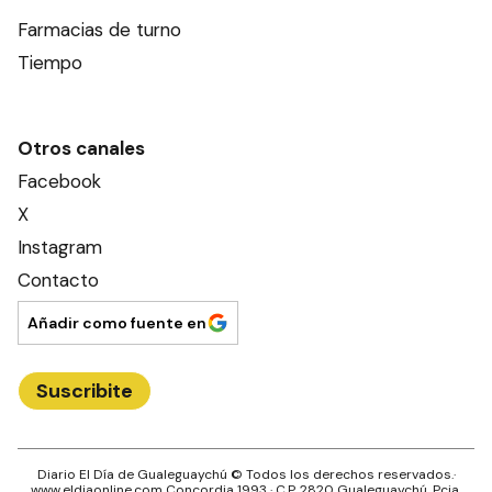
Farmacias de turno
Tiempo
Otros canales
Facebook
X
Instagram
Contacto
Añadir como fuente en
Suscribite
Diario El Día de Gualeguaychú
© Todos los derechos reservados.·
www.
eldiaonline.com
Concordia 1993
· C.P.
2820
Gualeguaychú
, Pcia.