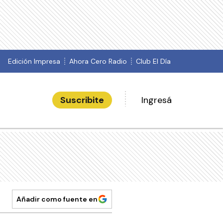
Edición Impresa
Ahora Cero Radio
Club El Día
Suscribite
Ingresá
Añadir como fuente en