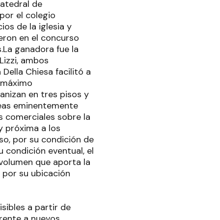
catedral de
por el colegio
ios de la iglesia y
ieron en el concurso
.La ganadora fue la
Lizzi, ambos
Della Chiesa facilitó a
el máximo
anizan en tres pisos y
 áreas eminentemente
as comerciales sobre la
 y próxima a los
iso, por su condición de
u condición eventual, el
 volumen que aporta la
 por su ubicación
sibles a partir de
frente a nuevos