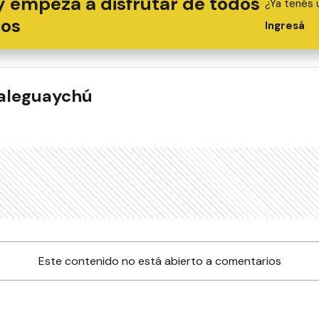
y empezá a disfrutar de todos
¿Ya tenés 
ios
Ingresá
ualeguaychú
Este contenido no está abierto a comentarios