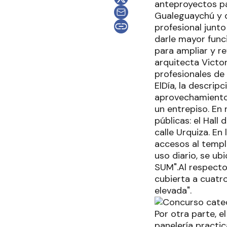
anteproyectos par
Gualeguaychú y d
profesional junto 
darle mayor func
para ampliar y r
arquitecta Victor
profesionales de 
ElDía, la descrip
aprovechamiento 
un entrepiso. En 
públicas: el Hall
calle Urquiza. En
accesos al templo
uso diario, se ub
SUM".Al respecto
cubierta a cuatr
elevada".
Por otra parte, e
panelería practic