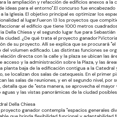
a la ampliación y refacción de edificios anexos a la 
e ideas para el entorno".El concurso fue encabezado 
a la Iglesia. El objetivo principal es optimizar los espac
ionalidad al lugar.Fueron 13 los proyectos que compit
efaccionar el edificio que tiene 1000 metros cuadrados
ia Della Chiesa y el segundo lugar fue para Sebastián 
la ciudad. ¿De qué trata el proyecto ganador?Victoria 
ción de su proyecto. Allí se explica que se procurará "
del volumen edificado. Las distintas funciones se org
relación directa con la calle y la plaza se ubican las
 de acceso y la administración sobre la Plaza, y las áre
 la planta baja de la edificación contigua a la Catedral
, se localizan dos salas de catequesis. En el primer p
ican las salas de reuniones, y en el segundo nivel, por s
, detalla que de "esta manera, se aprovecha el mayor
o aguas y las vistas panorámicas de la ciudad posibles
l proyecto ganador contempla "espacios generales divi
able que brinda flexibilidad funcional y adaptabilidad 