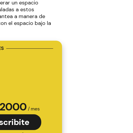
nerar un espacio
culadas a estos
plantea a manera de
on el espacio bajo la
ES
2000
/ mes
scribite