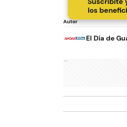
Suscribite 
los benefic
Autor
El Día de G
Ads