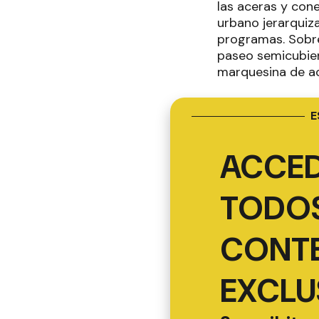
las aceras y con
urbano jerarquiza
programas. Sobre 
paseo semicubier
marquesina de ac
E
ACCED
TODOS
CONT
EXCLU