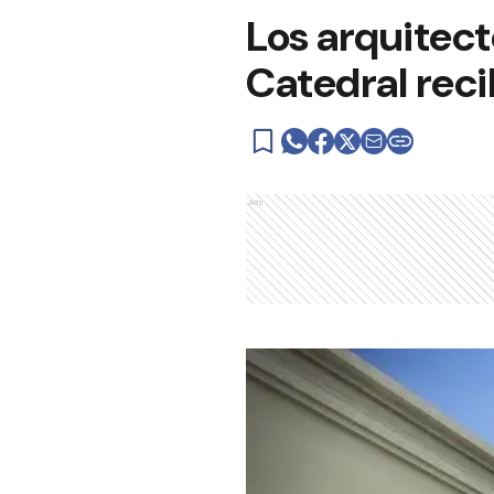
Los arquitect
Catedral rec
Ads