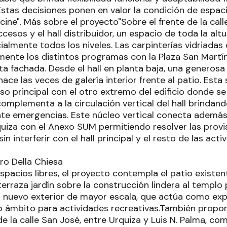
Estas decisiones ponen en valor la condición de espaci
cine". Más sobre el proyecto"Sobre el frente de la cal
cesos y el hall distribuidor, un espacio de toda la al
ialmente todos los niveles. Las carpinterías vidriadas
lmente los distintos programas con la Plaza San Martí
sta fachada. Desde el hall en planta baja, una generos
hace las veces de galería interior frente al patio. Est
so principal con el otro extremo del edificio donde se
omplementa a la circulación vertical del hall brindand
te emergencias. Este núcleo vertical conecta además 
quiza con el Anexo SUM permitiendo resolver las provi
 interferir con el hall principal y el resto de las activ
spacios libres, el proyecto contempla el patio existen
erraza jardín sobre la construcción lindera al templo
 nuevo exterior de mayor escala, que actúa como exp
o ámbito para actividades recreativas.También propo
e la calle San José, entre Urquiza y Luis N. Palma, c