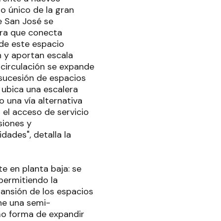
o único de la gran
le San José se
tura que conecta
 de este espacio
n y aportan escala
a circulación se expande
a sucesión de espacios
 ubica una escalera
o una vía alternativa
el acceso de servicio
siones y
idades", detalla la
te en planta baja: se
 permitiendo la
ansión de los espacios
ne una semi-
omo forma de expandir