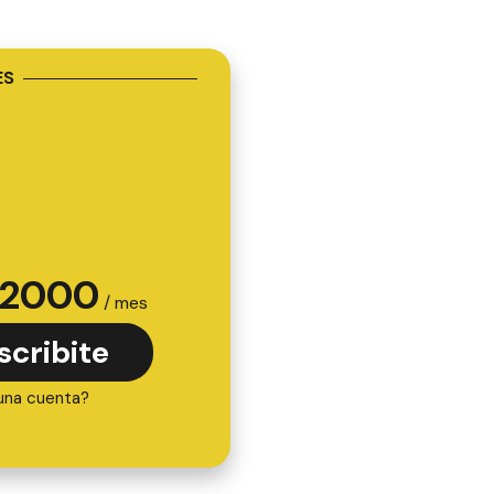
ES
2000
/ mes
scribite
una cuenta?