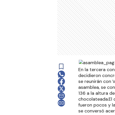
En la tercera con
decidieron concre
se reunirán con 
asamblea, se con
136 a la altura d
chocolateada.El 
fueron pocos y l
se conversó acer