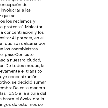
Concepción del
nvolucrar a las
y que se
os los reclamos y
a protesta". Malestar
a concentración y los
itar.Al parecer, en el
n que se realizaría por
ue los asambleístas
 el paso.Con este
acia nuestra ciudad,
ar. De todos modos, la
uevamente el tránsito
luye concentración
otivo, se decidió sumar
tiembre.De esta manera
as 15:30 a la altura del
hasta el óvalo, dar la
mingos de este mes se