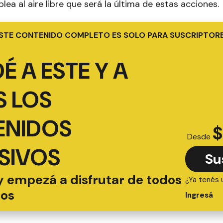
blea al aire libre que será la última de estas acciones.
STE CONTENIDO COMPLETO ES SOLO PARA SUSCRIPTOR
É A ESTE Y A
 LOS
ENIDOS
$
Desde
SIVOS
Su
y empezá a disfrutar de todos
¿Ya tenés 
ios
Ingresá