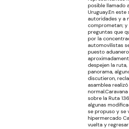
posible llamado 
Uruguay.En este 
autoridades y a 
comprometan; y q
preguntas que qu
por la concentra
automovilistas se
puesto aduanero 
aproximadamente 
despejen la ruta
panorama, alguno
discutieron, rec
asamblea realizó
normal.Caravana 
sobre la Ruta 13
algunas modifica
se propuso y se v
hipermercado Car
vuelta y regresa