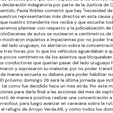
a declaración indagatoria por parte de la Justicia de 
sentido, Paola Robles comentó que hay "necesidad de i
nuestros representantes más directos en esta causa 
ue nuestro intendente nos reciba y que escuche tod
eremos plantear con respecto a la judicialización de l
ciónDecenas de autos se nuclearon a centímetros de l
 mostraron inquietos e impacientes por no poder trans
del lado uruguayo, no alertaron sobre la concentració
tres horas, por lo que los vehículos aguardaban a q
, a pocos centímetros de los asientos que bloqueaban
s conductores que querían pasar del lado uruguayo h
lamaron y expresaron su malestar por no poder transit
 de manera escueta su debate para poder habilitar n
El próximo domingo 26 será la última jornada que inc
6 tal como fue decidido hace un mes atrás. Por este m
ciones para darle final a las acciones del mes de sep
otó de manera positiva, realizar una concentración a l
reofour, para luego avanzar en caravana sobre la ruta 
r al refugio de Arroyo Verde.Allí, y como todos los do