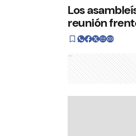
Los asambleís
reunión frent
Ads