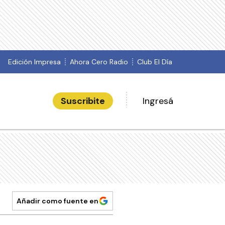
Edición Impresa
Ahora Cero Radio
Club El Día
Suscribite
Ingresá
Añadir como fuente en