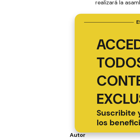
realizará la asam
E
ACCED
TODOS
CONT
EXCLU
Suscribite 
los benefic
Autor