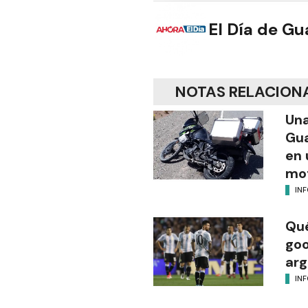
El Día de G
NOTAS RELACION
Una
Gua
en 
mot
IN
Qué
goo
arg
IN