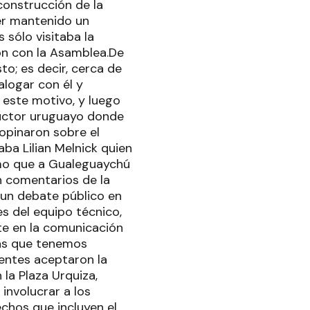
construcción de la
er mantenido un
 sólo visitaba la
ión con la Asamblea.De
o; es decir, cerca de
alogar con él y
 este motivo, y luego
nductor uruguayo donde
opinaron sobre el
ba Lilian Melnick quien
omo que a Gualeguaychú
n comentarios de la
 un debate público en
es del equipo técnico,
te en la comunicación
bas que tenemos
sentes aceptaron la
la Plaza Urquiza,
involucrar a los
chos que incluyen el