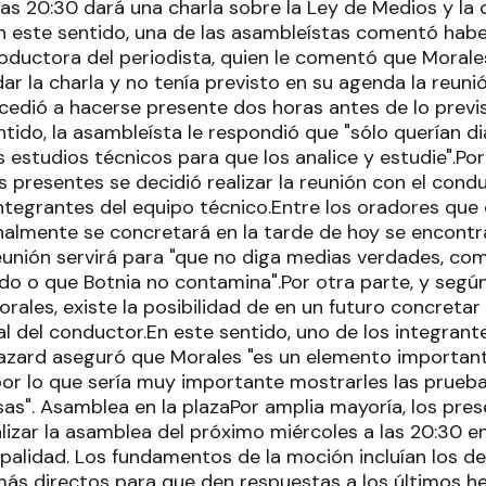
las 20:30 dará una charla sobre la Ley de Medios y la 
En este sentido, una de las asambleístas comentó hab
oductora del periodista, quien le comentó que Morales
ar la charla y no tenía previsto en su agenda la reun
edió a hacerse presente dos horas antes de lo previst
entido, la asambleísta le respondió que "sólo querían di
 estudios técnicos para que los analice y estudie".Por
os presentes se decidió realizar la reunión con el co
ntegrantes del equipo técnico.Entre los oradores que 
nalmente se concretará en la tarde de hoy se encontra
eunión servirá para "que no diga medias verdades, c
iedo o que Botnia no contamina".Por otra parte, y segú
rales, existe la posibilidad de en un futuro concretar
l del conductor.En este sentido, uno de los integrant
azard aseguró que Morales "es un elemento importan
, por lo que sería muy importante mostrarles las prue
sas". Asamblea en la plazaPor amplia mayoría, los pre
izar la asamblea del próximo miércoles a las 20:30 en 
ipalidad. Los fundamentos de la moción incluían los de 
ás directos para que den respuestas a los últimos he