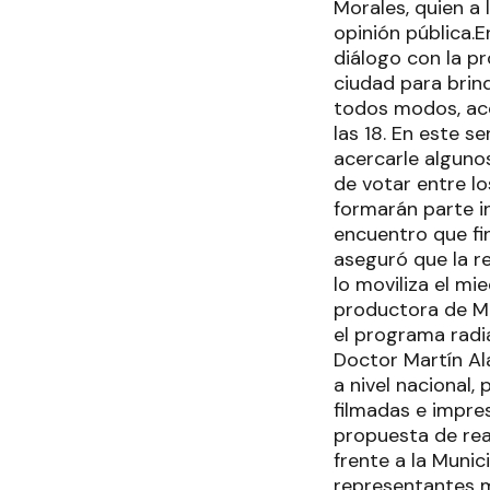
Morales, quien a 
opinión pública.
diálogo con la pr
ciudad para brind
todos modos, acc
las 18. En este s
acercarle algunos
de votar entre l
formarán parte i
encuentro que fi
aseguró que la r
lo moviliza el m
productora de Mo
el programa radia
Doctor Martín Al
a nivel nacional
filmadas e impre
propuesta de real
frente a la Munic
representantes m