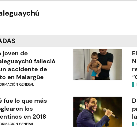
ualeguaychú
ADAS
 joven de
E
leguaychú falleció
N
un accidente de
r
o en Malargüe
“
FORMACIÓN GENERAL
 fue lo que más
D
glearon los
p
entinos en 2018
l
FORMACIÓN GENERAL