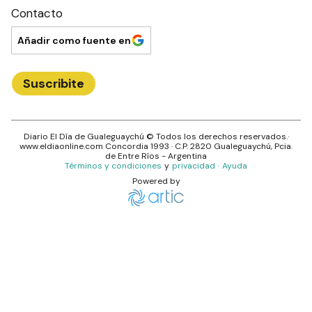
Contacto
Añadir como fuente en
Suscribite
Diario El Día de Gualeguaychú
© Todos los derechos reservados.·
www.
eldiaonline.com
Concordia 1993
· C.P.
2820
Gualeguaychú
, Pcia.
de
Entre Ríos
- Argentina
Términos y condiciones
y
privacidad
·
Ayuda
Powered by
Intendente entrerriano sufrió graves heridas tras accidente 